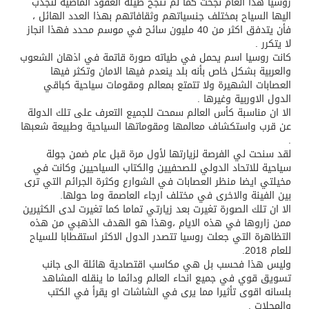
روسيا هذا العام نجحت كما لم تنجح طيلة العقود الماضية لتجذب
اليها السياح بمختلف جنسياتهم وثقافاتهم بهذا العدد الهائل ،
فأن يتدفق اكثر من 40 مليون سائح في موسم محدد فهذا انجاز
لا يتكرر .
كانت روسيا اسم يحمل في طياته صورة قاتمة في اذهان الشعوب
والعربية بشكل خاص بأنه بلد ينعدم فيها الامان وتكثر فيها
العصابات الشهيرة ولا تتمتع بمعالم ومقومات سياحية كباقي
الدول الاوربية وغيرها .
الا ان مناسبة كأس العالم سمحت للجميع التعرف على تلك الدولة
عن قرب واستكشاف معالمها ومقوماتها السياحية وطبيعة شعبها
.
لقد سنحت لي الفرصة لزيارتها لأول مرة قبل عام ضمن جولة
سياحية للاتحاد الدولي للصحفيين والكتاب السياحيين وكانت في
مخيلتي ايضا منظر العصابات في الشوارع وكثرة الجرائم التي ترى
بين الفينة والاخرى في مختلف ارجاء العاصمة وما حولها.
الا ان تلك الصورة تغيرت بعد زيارتي تماما كما تغيرت لدى الكثيرين
ممن زاروها في هذه الايام ،وهذا هو الهدف الذهبي من هذه
التظاهرة التي جعلت روسيا تتصدر الدول الاكثر استقطابا للسياح
للعام 2018.
وليس هذا فحسب بل هي مكاسب اقتصادية هائلة الى جانب
تسويق قوي في جميع انحاء العالم ودائما ما ينقله المشاهد
بلسانه اقوى تأثيرا مما يرى في الشاشات او يقرأ في الكتب
والمجلات .