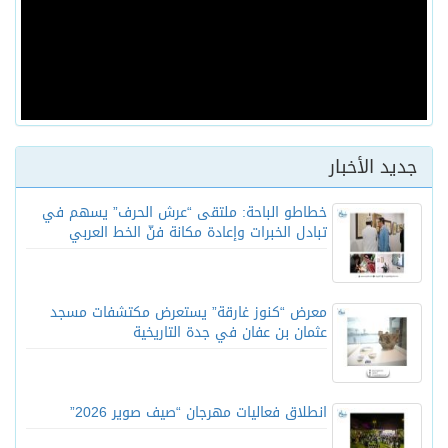
جديد الأخبار
خطاطو الباحة: ملتقى “عرش الحرف” يسهم في
تبادل الخبرات وإعادة مكانة فنّ الخط العربي
معرض “كنوز غارقة” يستعرض مكتشفات مسجد
عثمان بن عفان في جدة التاريخية
انطلاق فعاليات مهرجان “صيف صوير 2026”