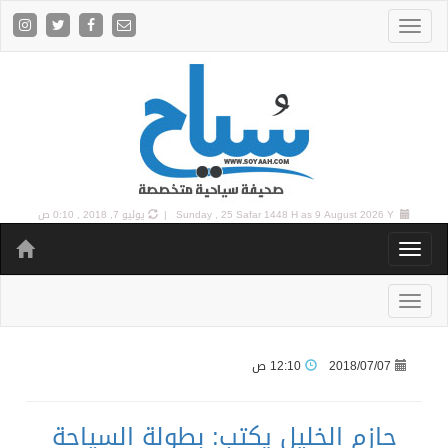
9 August 2026 Y |
Sunday , 25 Safar 1448 H as
يوليو 7, 2018 , 0:10 ص
2018/07/07
12:10 ص
حازم الخليل يكتب: بطولة السياحة