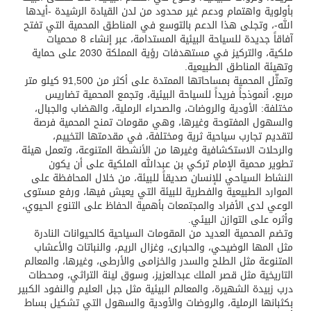
بأولوية واهتمام ودعم غير محدود من لدن القيادة الرشيدة -أيدها
الله-، وتجلى هذا الدعم بالتوسع في المناطق المحمية التي تفتح
آفاقاً جديدة للسياحة البيئية المستدامة، عبر إنشاء 8 محميات
ملكية، والتركيز في مستهدفات رؤية المملكة 2030 على حماية
وتهيئة المناطق الطبيعية.
وتمثّل المحمية بمساحاتها الممتدة على أكثر من 91,500 كيلو متر
مربع، أنموذجاً فريداً للسياحة البيئية، وتجمع المحمية تضاريس
مختلفة: الأودية والروضات، والصحراء الرملية، والهضاب والجبال،
والسهول المفتوحة وغيرها، وهي مقومات تمنح المحمية فرصة
لتقديم تجارب سياحية ثرية ومختلفة، في مقدمتها التخييم،
والرحلات الاستكشافية وغيرها من الأنشطة المتنوعة، وتعمل هيئة
تطوير محمية الإمام تركي بن عبدالله الملكية على أن يكون
النشاط السياحي للإنسان صديقاً للبيئة، من خلال المحافظة على
الموارد الطبيعية والفطرية للبيئة التي يعيش فيها، ورفع مستوى
الوعي لدى الأفراد والمجتمعات بأهمية الحفاظ على التنوع الحيوي،
وأثره على التوازن البيئي.
وتضم المحمية العديد من المقومات السياحية كالحيوانات النادرة
مثل المها الوضيحي، والحبارى، وغزال الريم، والنباتات والأعشاب
المتنوعة مثل الطلح والسدر والخزامى والأرطى، وغيرها، والمعالم
التاريخية مثل قصر الملك عبدالعزيز، وسوق لينة التراثي، ومحطات
درب زبيدة الشهيرة، والمعالم البيئية مثل جبل العليم والنفود الكبير
بكثبانها الرملية، والروضات والأودية والسهول التي تشكيل بساط