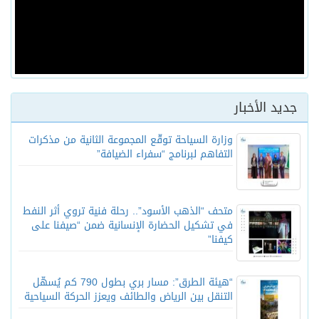
جديد الأخبار
وزارة السياحة توقّع المجموعة الثانية من مذكرات
التفاهم لبرنامج “سفراء الضيافة”
متحف “الذهب الأسود”.. رحلة فنية تروي أثر النفط
في تشكيل الحضارة الإنسانية ضمن “صيفنا على
كيفنا”
“هيئة الطرق”: مسار بري بطول 790 كم يُسهّل
التنقل بين الرياض والطائف ويعزز الحركة السياحية