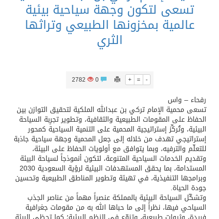
تسعى لتكون وجهة سياحية بيئية
عالمية بمخزونها الطبيعي وتراثها
الثري
2782
0
+
=
-
رفحاء – واس
تسعى محمية الإمام تركي بن عبدالله الملكية لتحقيق التوازن بين
الحفاظ على المقومات الطبيعية والثقافية، وتطوير تجرِبة السياحة
البيئية، وتُركِّز إستراتيجية المحمية على التنمية السياحية كمحور
إستراتيجي تهدف من خلاله إلى جعل المحمية وجهة سياحية جاذبة
للتعلّم والترفيه، وبما يتوافق مع أولويات الحفاظ على البيئة،
وتقديم الخدمات السياحية المتنوعة، لتكون أنموذجاً لسياحة البيئة
المستدامة، بما يحقق المستهدفات البيئية لرؤية السعودية 2030
وبرامجها التنفيذية، في تهيئة وتطوير المناطق الطبيعية وتحسين
جودة الحياة.
وتشكّل السياحة البيئية بالمملكة عنصراً مهماً من عناصر الجذب
السياحي فيها، نظراً إلى ما حباها الله به من مقومات جغرافية
فريدة، وثروات طبيعية، وتنوّع في النظم البيئية؛ كما تحظى البيئة