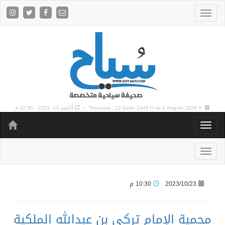
6 August 2026 Y |
Thursday , 22 Safar 1448 H as
أكتوبر 23, 2023 , 22:30 م
2023/10/23
10:30 م
محمية الإمام تركي بن عبدالله الملكية‬