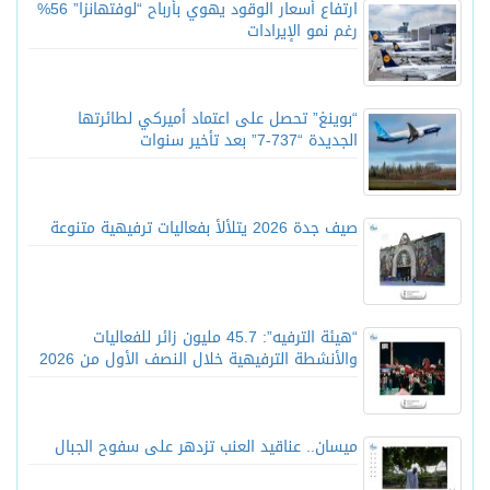
ارتفاع أسعار الوقود يهوي بأرباح “لوفتهانزا” 56%
رغم نمو الإيرادات
“بوينغ” تحصل على اعتماد أميركي لطائرتها
الجديدة “737-7” بعد تأخير سنوات
صيف جدة 2026 يتلألأ بفعاليات ترفيهية متنوعة
“هيئة الترفيه”: 45.7 مليون زائر للفعاليات
والأنشطة الترفيهية خلال النصف الأول من 2026
ميسان.. عناقيد العنب تزدهر على سفوح الجبال