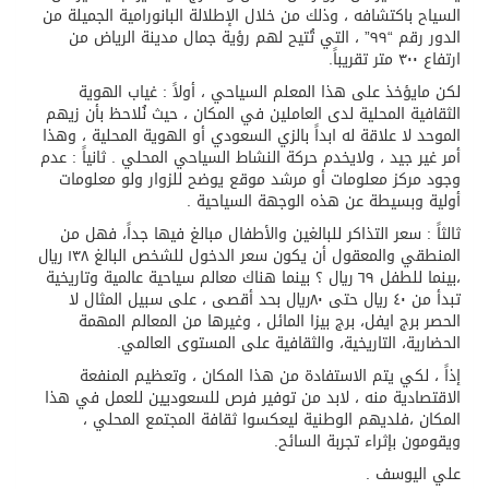
السياح باكتشافه ، وذلك من خلال الإطلالة البانورامية الجميلة من
الدور رقم “٩٩” ، التي تُتيح لهم رؤية جمال مدينة الرياض من
ارتفاع ٣٠٠ متر تقريباً.
لكن مايؤخذ على هذا المعلم السياحي ، أولاً : غياب الهوية
الثقافية المحلية لدى العاملين في المكان ، حيث نُلاحظ بأن زيهم
الموحد لا علاقة له ابداً بالزي السعودي أو الهوية المحلية ، وهذا
أمر غير جيد ، ولايخدم حركة النشاط السياحي المحلي . ثانياً : عدم
وجود مركز معلومات أو مرشد موقع يوضح للزوار ولو معلومات
أولية وبسيطة عن هذه الوجهة السياحية .
ثالثاً : سعر التذاكر للبالغين والأطفال مبالغ فيها جداً، فهل من
المنطقي والمعقول أن يكون سعر الدخول للشخص البالغ ١٣٨ ريال
،بينما للطفل ٦٩ ريال ؟ بينما هناك معالم سياحية عالمية وتاريخية
تبدأ من ٤٠ ريال حتى ٨٠ريال بحد أقصى ، على سبيل المثال لا
الحصر برج ايفل، برج بيزا المائل ، وغيرها من المعالم المهمة
الحضارية، التاريخية، والثقافية على المستوى العالمي.
إذاً ، لكي يتم الاستفادة من هذا المكان ، وتعظيم المنفعة
الاقتصادية منه ، لابد من توفير فرص للسعوديين للعمل في هذا
المكان ،فلديهم الوطنية ليعكسوا ثقافة المجتمع المحلي ،
ويقومون بإثراء تجربة السائح.
علي اليوسف .