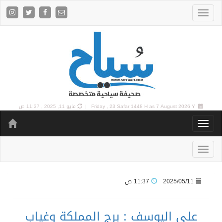
7 August 2026 Y |
Friday , 23 Safar 1448 H as
مايو 11, 2025 , 11:37 ص
2025/05/11
11:37 ص
علي اليوسف : برج المملكة وغياب