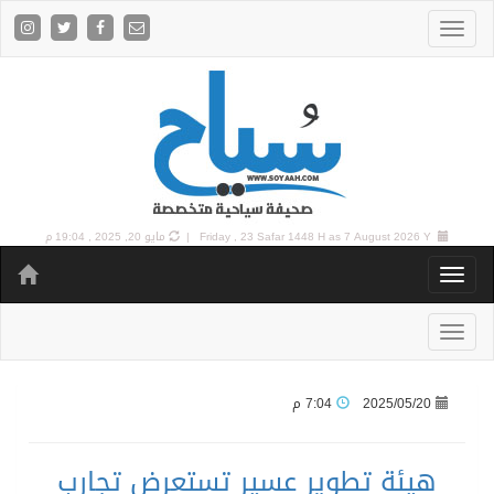
7 August 2026 Y |
Friday , 23 Safar 1448 H as
مايو 20, 2025 , 19:04 م
2025/05/20
7:04 م
هيئة تطوير عسير تستعرض تجارب