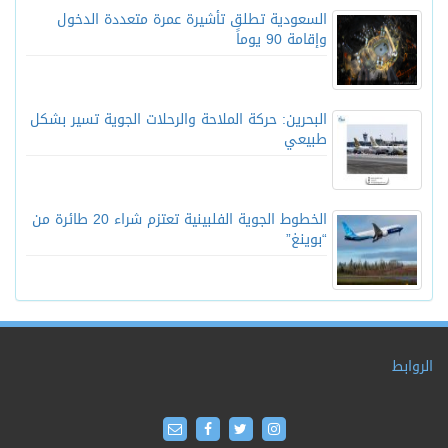
السعودية تطلق تأشيرة عمرة متعددة الدخول
وإقامة 90 يوماً
البحرين: حركة الملاحة والرحلات الجوية تسير بشكل
طبيعي
الخطوط الجوية الفلبينية تعتزم شراء 20 طائرة من
“بوينغ”
الروابط