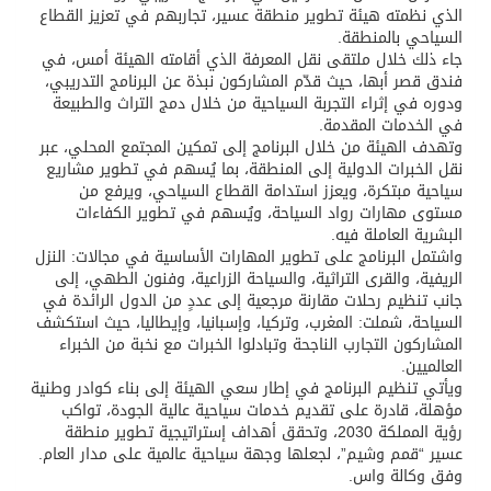
الذي نظمته هيئة تطوير منطقة عسير، تجاربهم في تعزيز القطاع
السياحي بالمنطقة.
جاء ذلك خلال ملتقى نقل المعرفة الذي أقامته الهيئة أمس، في
فندق قصر أبها، حيث قدّم المشاركون نبذة عن البرنامج التدريبي،
ودوره في إثراء التجربة السياحية من خلال دمج التراث والطبيعة
في الخدمات المقدمة.
وتهدف الهيئة من خلال البرنامج إلى تمكين المجتمع المحلي، عبر
نقل الخبرات الدولية إلى المنطقة، بما يُسهم في تطوير مشاريع
سياحية مبتكرة، ويعزز استدامة القطاع السياحي، ويرفع من
مستوى مهارات رواد السياحة، ويُسهم في تطوير الكفاءات
البشرية العاملة فيه.
واشتمل البرنامج على تطوير المهارات الأساسية في مجالات: النزل
الريفية، والقرى التراثية، والسياحة الزراعية، وفنون الطهي، إلى
جانب تنظيم رحلات مقارنة مرجعية إلى عددٍ من الدول الرائدة في
السياحة، شملت: المغرب، وتركيا، وإسبانيا، وإيطاليا، حيث استكشف
المشاركون التجارب الناجحة وتبادلوا الخبرات مع نخبة من الخبراء
العالميين.
ويأتي تنظيم البرنامج في إطار سعي الهيئة إلى بناء كوادر وطنية
مؤهلة، قادرة على تقديم خدمات سياحية عالية الجودة، تواكب
رؤية المملكة 2030، وتحقق أهداف إستراتيجية تطوير منطقة
عسير “قمم وشيم”، لجعلها وجهة سياحية عالمية على مدار العام.
وفق وكالة واس.