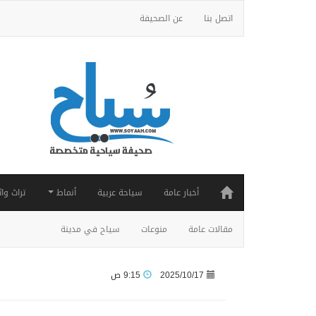
اتصل بنا
عن الصحيفة
أخبار عامة
سياحة عربية
أنماط
تراث واث
مقالات عامة
منوعات
سياح في مدينة
2025/10/17
9:15 ص