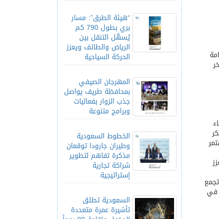
“هيئة الطرق”: مسار
بري بطول 790 كم
يُسهّل التنقل بين
الرياض والطائف ويعزز
 الفخامة
الحركة السياحية
 أجواء تزخر
المهرجان الصيفي
بمحافظة طريف يواصل
جذب الزوار بفعاليات
وبرامج متنوعة
ء
كر
الخطوط السعودية
تمر
وطيران جارودا توقعان
مذكرة تفاهم لتطوير
زز
شراكة تجارية
إستراتيجية
 تجمع
ا في
السعودية تطلق
تأشيرة عمرة متعددة