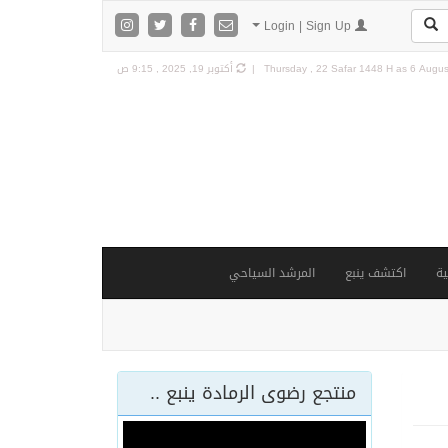
Login | Sign Up
6 August
Thursday , 22 Safar 1448 H as
أكتوبر 19, 2025 , 9:15 ص
ة
اكتشف ينبع
المرشد السياحي
منتجع رضوى الرمادة ينبع ..