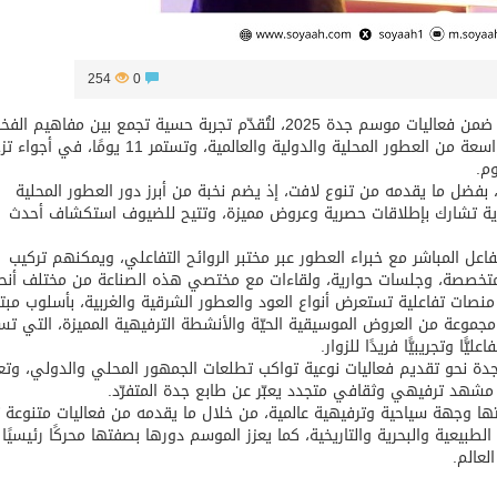
254
0
انطلقت اليوم، فعالية “معرض العطور Perfume Expo” ضمن فعاليات موسم جدة 2025، لتُقدّم تجربة حسية تجمع بين مفاهيم
والابتكار في عالم صناعة العطور، حيث تضم مجموعة واسعة من العطور المحلية والدولية والعالمية، وتستمر 11 يومًا، في
م.
ر، بفضل ما يقدمه من تنوع لافت، إذ يضم نخبة من أبرز دور العطور المحلية
لمية، إضافة إلى أكثر من 90 علامة تجارية تشارك بإطلاقات حصرية وعروض مميزة، وتتيح للضيوف استكشاف أحدث
عل المباشر مع خبراء العطور عبر مختبر الروائح التفاعلي، ويمكنهم تركيب
خصصة، وجلسات حوارية، ولقاءات مع مختصي هذه الصناعة من مختلف أنحا
نصات تفاعلية تستعرض أنواع العود والعطور الشرقية والغربية، بأسلوب مبت
مجموعة من العروض الموسيقية الحيّة والأنشطة الترفيهية المميزة، التي تس
ا وتجريبيًّا فريدًا للزوار.
Perfume Expo” توجه موسم جدة نحو تقديم فعاليات نوعية تواكب تطلعات الجمهور المحلي والدولي، وتع
مشهد ترفيهي وثقافي متجدد يعبّر عن طابع جدة المتفرّد.
مدينة جدة بصفتها وجهة سياحية وترفيهية عالمية، من خلال ما يقدمه من فعاليات متنوعة
ا الطبيعية والبحرية والتاريخية، كما يعزز الموسم دورها بصفتها محركًا رئيسيً
لعالم.