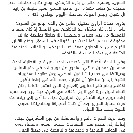
السوق، ومسجد صالح بن بدوة الدرمكي. وفي نهاية مداخلته قدم
قصيدة من نظمه مهداة إلى صاحب السموّ الشيخ خليفة بن زايد
آل نهيان، رئيس الدولة، بمناسبة «اليوم الوطني الـ‬41».
بدوره، تحدث الراوي سهيل الماس عن والده البالغ من العمر‬92
عاماً، والذي كان يشغل أحد الدكاكين لبيع الألبسة إذ كان يستورد
الأقمشة من دبي وغيرها ويخيطها بآلة خياطة تقليدية مازالت
محفوظة لديهم، كما تحدث عن ذكرياته في السوق، وختم القرآن
الكريم على يد المطوع جمعة بخيت الدرمكي، والتقاليد الاجتماعية
المتبعة في هذه المناسبة «الختمة».
وفي الندوة الأخيرة التي خصصت للحديث عن فلج القطارة، تحدث
محمد بن حمد بن ملهي العامري عن دور والده في حفر الأفلاج
وصيانتها في خمسينات القرن الماضي، وعن جهود المغفور له
الشيخ زايد بن سلطان آل نهيان، رحمه الله، في إعادة تأهيل
الأفلاج وحفر فلج الصاروج (العيني)، الذي استمر ‬18عاماً وكان
نقطة تحول بارزة في تاريخ الأفلاج في العين، حيث جرى بعد حفره
إعادة توزيع مياه الأفلاج بين المزارعين مجاناً، ما أدى إلى زيادة عدد
مرات سقاية المزارع، بعد أن كادت أشجارها ومحاصيلها تتعرض
للموت بسبب قلة المياه.
وقد أُثريت الندوات بالحوار والمناقشة من قِبل المشاركين فيها،
إضافة إلى تقديم بعض المقترحات لتطوير السوق وتفعيل دوره
في الجوانب الثقافية والاجتماعية والتاريخية في مدينة العين،