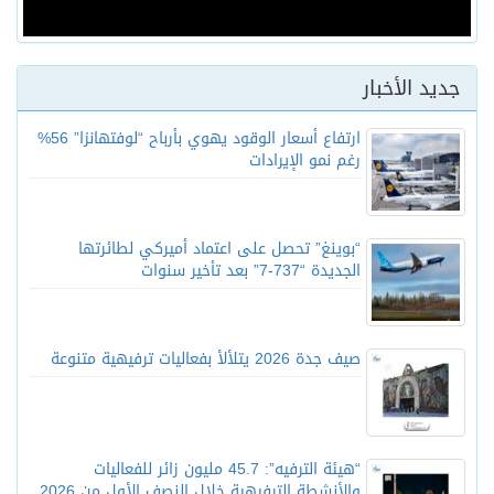
جديد الأخبار
ارتفاع أسعار الوقود يهوي بأرباح “لوفتهانزا” 56%
رغم نمو الإيرادات
“بوينغ” تحصل على اعتماد أميركي لطائرتها
الجديدة “737-7” بعد تأخير سنوات
صيف جدة 2026 يتلألأ بفعاليات ترفيهية متنوعة
“هيئة الترفيه”: 45.7 مليون زائر للفعاليات
والأنشطة الترفيهية خلال النصف الأول من 2026