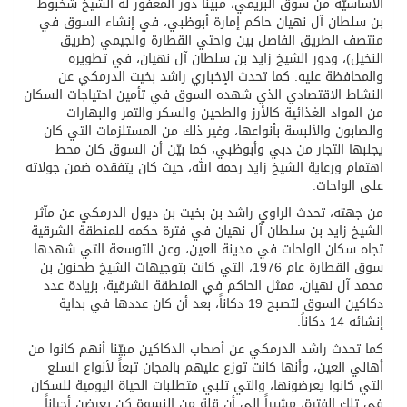
الأساسيّة من سوق البريمي، مبيناً دور المغفور له الشيخ شخبوط
بن سلطان آل نهيان حاكم إمارة أبوظبي، في إنشاء السوق في
منتصف الطريق الفاصل بين واحتي القطارة والجيمي (طريق
النخيل)، ودور الشيخ زايد بن سلطان آل نهيان، في تطويره
والمحافظة عليه. كما تحدث الإخباري راشد بخيت الدرمكي عن
النشاط الاقتصادي الذي شهده السوق في تأمين احتياجات السكان
من المواد الغذائية كالأرز والطحين والسكر والتمر والبهارات
والصابون والألبسة بأنواعها، وغير ذلك من المستلزمات التي كان
يجلبها التجار من دبي وأبوظبي، كما بيّن أن السوق كان محط
اهتمام ورعاية الشيخ زايد رحمه الله، حيث كان يتفقده ضمن جولاته
على الواحات.
من جهته، تحدث الراوي راشد بن بخيت بن ديول الدرمكي عن مآثر
الشيخ زايد بن سلطان آل نهيان في فترة حكمه للمنطقة الشرقية
تجاه سكان الواحات في مدينة العين، وعن التوسعة التي شهدها
سوق القطارة عام ‬1976، التي كانت بتوجيهات الشيخ طحنون بن
محمد آل نهيان، ممثل الحاكم في المنطقة الشرقية، بزيادة عدد
دكاكين السوق لتصبح ‬19 دكاناً، بعد أن كان عددها في بداية
إنشائه ‬14 دكاناً.
كما تحدث راشد الدرمكي عن أصحاب الدكاكين مبيّنا أنهم كانوا من
أهالي العين، وأنها كانت توزع عليهم بالمجان تبعاً لأنواع السلع
التي كانوا يعرضونها، والتي تلبي متطلبات الحياة اليومية للسكان
في تلك الفترة، مشيراً إلى أن قلة من النسوة كن يعرضن أحياناً