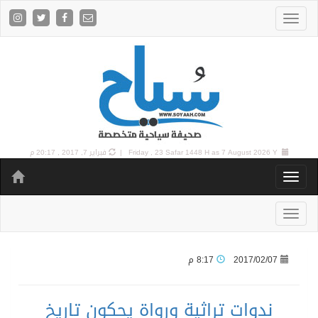
7 August 2026 Y |
Friday , 23 Safar 1448 H as
فبراير 7, 2017 , 20:17 م
2017/02/07
8:17 م
ندوات تراثية ورواة يحكون تاريخ