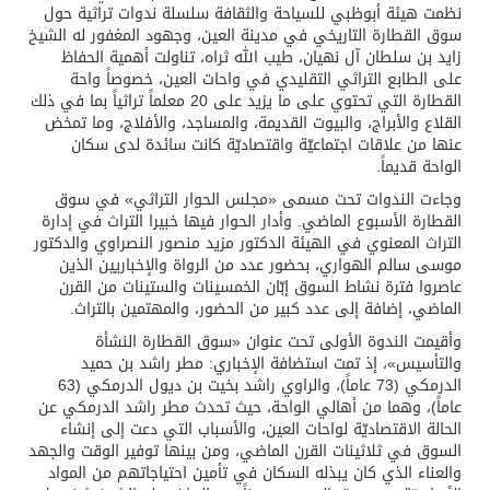
نظمت هيئة أبوظبي للسياحة والثقافة سلسلة ندوات تراثية حول
سوق القطارة التاريخي في مدينة العين، وجهود المغفور له الشيخ
زايد بن سلطان آل نهيان، طيب الله ثراه، تناولت أهمية الحفاظ
على الطابع التراثي التقليدي في واحات العين، خصوصاً واحة
القطارة التي تحتوي على ما يزيد على ‬20 معلماً تراثياً بما في ذلك
القلاع والأبراج، والبيوت القديمة، والمساجد، والأفلاج، وما تمخض
عنها من علاقات اجتماعيّة واقتصاديّة كانت سائدة لدى سكان
الواحة قديماً.
وجاءت الندوات تحت مسمى «مجلس الحوار التراثي» في سوق
القطارة الأسبوع الماضي. وأدار الحوار فيها خبيرا التراث في إدارة
التراث المعنوي في الهيئة الدكتور مزيد منصور النصراوي والدكتور
موسى سالم الهواري، بحضور عدد من الرواة والإخباريين الذين
عاصروا فترة نشاط السوق إبّان الخمسينات والستينات من القرن
الماضي، إضافة إلى عدد كبير من الحضور، والمهتمين بالتراث.
وأقيمت الندوة الأولى تحت عنوان «سوق القطارة النشأة
والتأسيس»، إذ تمت استضافة الإخباري: مطر راشد بن حميد
الدرمكي (‬73 عاماً)، والراوي راشد بخيت بن ديول الدرمكي (‬63
عاماً)، وهما من أهالي الواحة، حيث تحدث مطر راشد الدرمكي عن
الحالة الاقتصاديّة لواحات العين، والأسباب التي دعت إلى إنشاء
السوق في ثلاثينات القرن الماضي، ومن بينها توفير الوقت والجهد
والعناء الذي كان يبذله السكان في تأمين احتياجاتهم من المواد