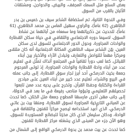
بعض السلع مثل السمك المجفف، والبيض، والدواجن، ومشتقات
الألبان بالقرب من السوق.
وفي الندوة الثانية، تم استضافة الشاعر سيف بن خميس بن بدر
الظاهري (‬62 عاماً)، والراوي سهيل الماس بن محمد الظاهري (‬61
عاماً)، للحديث عن ذكرياتهما وما سمعاه من آبائهما عن نشاط
السوق، لاسيما دوره الاجتماعي والثقافي في حياة سكان القطارة
والواحات المجاورة، وحول الدور الاجتماعي للسوق لدى سكان
العين، بيّن الشاعر سيف الظاهري المكانة الاجتماعية أنه كان ملتقى
ومركزاً مهماً للتواصل والتعارف وتبادل الآراء والأخبار بين أبناء
القبائل، كما لعب دوراً ثقافياً في المجتمع آنذاك تمثّل في تعليم
عدد من أبناء واحة القطارة والواحات المجاورة، إذ تولى المرحوم
جمعة بخيت الدرمكي أحد أبرز تجار سوق القطارة، إلى جانب عمله
في البيع والشراء، تعليم عدد كبير من أبناء العين على مبادئ
القراءة والكتابة وحفظ القرآن، وتخرج على يديه عدد ممن تابعوا
تحصيلهم التعليمي وتبؤوا مناصب رفيعة في ما بعد في الدولة،
إلى جانب مهن أخرى مارسها المطوع جمعة مثل الختان، كما تحدث
عن المباني التاريخية المجاورة لسوق القطارة، ومنها بيت بن عاتي
الدرمكي، الذي أُعيد استخدامه ليصبح مركزاً للفنون والثقافة في
الواحة، ودكان سليمان الذي كان مخزناً للبضائع المستوردة للسوق،
وهو الآن جزء من المبنى الذي يشغله مركز القطارة للفنون.
كما تحدث عن بيت محمد بن بدوة الدرمكي الواقع إلى الشمال من