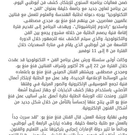
ضمن فعاليات برنامجه السنوي للإبتكار، كشف فن أبوظبي اليوم،
عن برنامج تعاون جديد مع جامعة خليفة بعنوان “الفن +
التكنولوجيا” يوجه دعوته لطلبة الهندسة والعلوم للعمل مع فنانين
عالميين معاصرين، من بينهم فنغ منغ بو، مجدي مصطفى،
واستديو “راندوم إنترناشيونال”، ويهدف البرنامج إلى تقديم فترة
إقامة فنية يصمم الطلبة من خلاله مشروع يجمع بين الفن
والتكنولوجيا، والذي سيتم الكشف عنه للجمهور خلال الدورة
التاسعة من فن أبوظبي الذي يقام في منارة السعديات خلال
الفترة من 8 إلى 11 نوفمبر.
وكانت أولى سلسلة ورش عمل برنامج الفن + التكنولوجيا قد عقدت
خلال الفترة من 22 إلى 26 أكتوبر بإشراف الفنانين فنغ منغ بو،
ومجدي مصطفى. ويشتهر الفنان الصيني فنغ منغ بو باعتماده
على الوسائط الإعلامية الجديدة، وقد عمل مع الطلبة لإبتكار أعمال
فنية تجمع الموسيقى الإلكترونية والصور المرئية في وقتها
الأصلي، باستخدام جهاز كشف الذبذبات أو جهاز تسليط أشعة
الليزر. ومنحت تلك الورشة الطلبة نظرة أعمق على أساليب عمل فنغ
منغ بو التي ينتج عنها إحساساً بالتأمل من خلال شكل جديد من
أشكال الفنون الإلكترونية.
وفي نهاية ورشة العمل، قال الفنان فنغ منغ بو: “لقد سررت جداً
بالعمل مع طلبة جامعة خليفة. وهذه زيارتي الرابعة إلى أبوظبي،
ودائماً ما تثير دولة الإمارات إعجابي بتركيزها على التعليم والفنون،