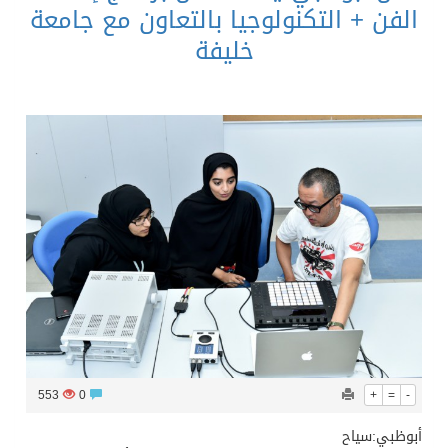
الفن + التكنولوجيا بالتعاون مع جامعة
خليفة
553
0
+
=
-
أبوظبي:سياح