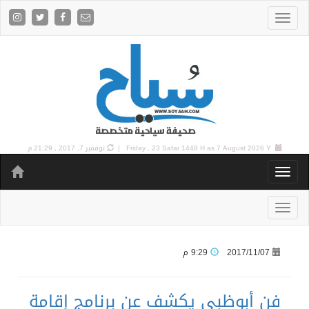
7 August 2026 Y |
Friday , 23 Safar 1448 H as
نوفمبر 7, 2017 , 21:29 م
2017/11/07
9:29 م
فن أبوظبي يكشف عن برنامج إقامة