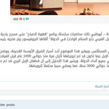
488
0
احة – أبوظبي ثالث محاضرات سلسلة برنامج “قهوة الصباح” على مسرح بلدية 
ل العربي (ذو السنام الواحد) في الدولة” ألقاها البروفيسور بيتر ماجيه رئي
المستأنس، ويعتبر هذا الموضوع أحد أسرار الشرق الأوسط القديمة، ووضح
بالتفصيل الاكتشافات الأثرية الأخيرة التي تشير إلى أن الإبل ربما تكون قد تم ترويضها لأول مرة منذ حوالي 1000 عام قبل المي
جميع أنحاء الدولة، ويشير هذا التحليل إلى أن قطعان الإبل البري قد تم ص
ملاً لترويضها.
أخبار المجلة
lder posts