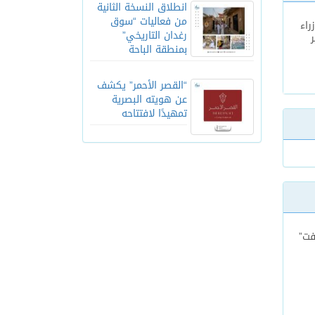
انطلاق النسخة الثانية
من فعاليات “سوق
راء
رغدان التاريخي”
ر
بمنطقة الباحة
“القصر الأحمر” يكشف
عن هويته البصرية
تمهيدًا لافتتاحه
فت”