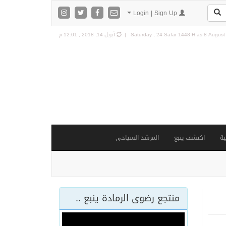
Login | Sign Up
8 August 
Saturday , 24 Safar 1448 H as
أبريل 14, 2018 , 12:01 م
ة
اكتشف ينبع
المرشد السياحي
منتجع رضوى الرمادة ينبع ..