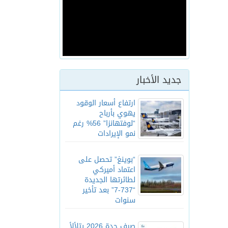
جديد الأخبار
ارتفاع أسعار الوقود
يهوي بأرباح
“لوفتهانزا” 56% رغم
نمو الإيرادات
“بوينغ” تحصل على
اعتماد أميركي
لطائرتها الجديدة
“737-7” بعد تأخير
سنوات
صيف جدة 2026 يتلألأ