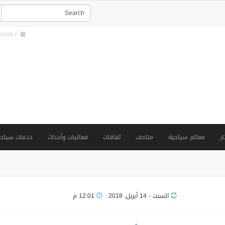
2026 Y |
ار
معالم سياحية
متاحف
ثقافات
فعاليات وأحداث
خدمات سياحي
السبت - 14 أبريل, 2018
12:01 م