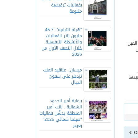
بفعاليات ترفيهية
متنوعة
“هيئة الترفيه”: 45.7
مليون زائر للفعاليات
والأنشطة الترفيهية
العين
خلال النصف الأول من
س
2026
ميسان.. عناقيد العنب
لاد.
تزدهر على سفوح
يدها
الجبال
برعاية أمير الحدود
الشمالية.. نائب أمير
المنطقة يدشّن فعاليات
“صيفنا شمالي 2026”
بعرعر
O