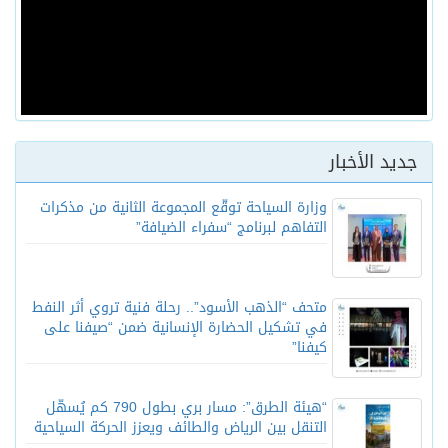
جديد الأخبار
وزارة السياحة توقّع المجموعة الثانية من مذكرات
التفاهم لبرنامج “سفراء الضيافة”
متحف “الذهب الأسود”.. رحلة فنية تروي أثر النفط
في تشكيل الحضارة الإنسانية ضمن “صيفنا على
كيفنا”
“هيئة الطرق”: مسار بري بطول 790 كم يُسهّل
التنقل بين الرياض والطائف ويعزز الحركة السياحية