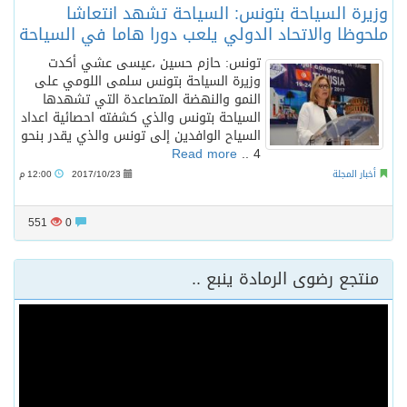
وزيرة السياحة بتونس: السياحة تشهد انتعاشا
ملحوظا والاتحاد الدولي يلعب دورا هاما في السياحة
تونس: حازم حسين ،عيسى عشي أكدت
وزيرة السياحة بتونس سلمى اللومي على
النمو والنهضة المتصاعدة التي تشهدها
السياحة بتونس والذي كشفته احصائية اعداد
السياح الوافدين إلى تونس والذي يقدر بنحو
Read more
4 ..
أخبار المجلة
2017/10/23
12:00 م
551
0
منتجع رضوى الرمادة ينبع ..