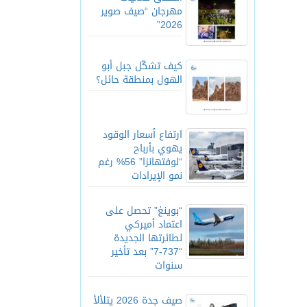
مهرجان “صيف صوير
2026”
كيف تشكّل جبل أبو
الهول بمنطقة حائل؟
ارتفاع أسعار الوقود
يهوي بأرباح
“لوفتهانزا” 56% رغم
نمو الإيرادات
“بوينغ” تحصل على
اعتماد أميركي
لطائرتها الجديدة
“737-7” بعد تأخير
سنوات
صيف جدة 2026 يتلألأ