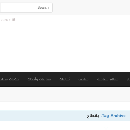
2026 Y |
ار
معالم سياحية
متاحف
ثقافات
فعاليات وأحداث
خدمات سياحي
Tag Archive:
بقطاع