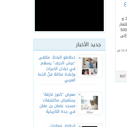
ع
دبي :/ وام / تستضيف دبي يومي 28 و
ثمار
طاع الطيران بمشاركة ممثلي أكبر 500
إلى
جديد الأخبار
خطاطو الباحة: ملتقى
“عرش الحرف” يسهم
في تبادل الخبرات
وإعادة مكانة فنّ الخط
637
العربي
معرض “كنوز غارقة”
يستعرض مكتشفات
مسجد عثمان بن عفان
في جدة التاريخية
انطلاق فعاليات