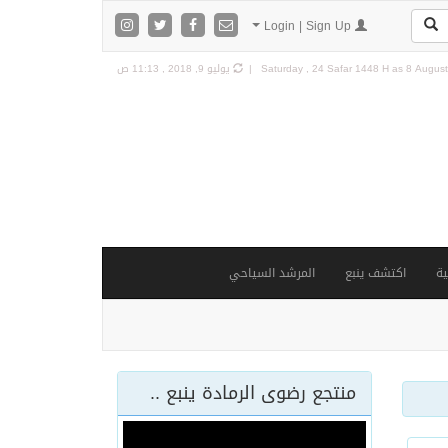
Login | Sign Up
8 August 
Saturday , 24 Safar 1448 H as
يوليو 9, 2018 , 11:13 ص
ة
اكتشف ينبع
المرشد السياحي
منتجع رضوى الرمادة ينبع ..