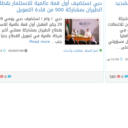
تشديد
دبي تستضيف أول قمة عالمية للاستثمار بقطا
الطيران بمشاركة 500 من قادة التمويل
ح:رويترز طلبت أكثر من 12 شركة
ن للاتصالات
29 يناير المقبل أول قمة عالمية للاست
ة في
بق
عليا
شركة عالمية في تمويل القطاع جنبا 
ول مسؤولي
جنب ..
Read more
لى ..
أخبار المجلة
,
فعاليات وأحداث
2018/07/09
11:13 ص
2
11:54 ص
0
580
0