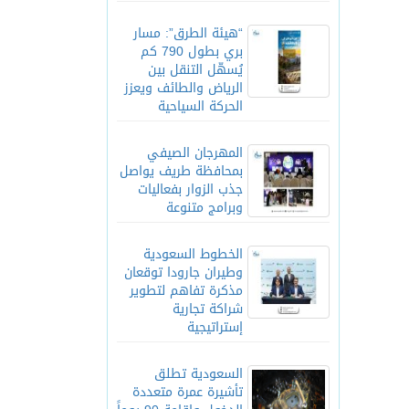
“هيئة الطرق”: مسار
بري بطول 790 كم
يُسهّل التنقل بين
الرياض والطائف ويعزز
الحركة السياحية
المهرجان الصيفي
بمحافظة طريف يواصل
جذب الزوار بفعاليات
وبرامج متنوعة
الخطوط السعودية
وطيران جارودا توقعان
مذكرة تفاهم لتطوير
شراكة تجارية
إستراتيجية
السعودية تطلق
تأشيرة عمرة متعددة