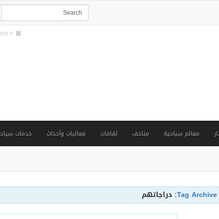
26 Y |
ار
معالم سياحية
متاحف
ثقافات
فعاليات وأحداث
خدمات سياحي
Tag Archive:
دراجاتهم