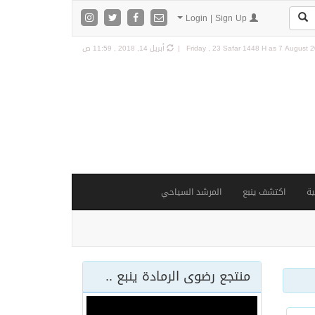
Login | Sign Up
7 August 20
Friday , 23 Safar 1448 H as
أبريل 14, 2018 , 11:59 ص
ة
اكتشف ينبع
المرشد السياحي
منتجع رضوى الرمادة ينبع ..