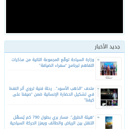
جديد الأخبار
وزارة السياحة توقّع المجموعة الثانية من مذكرات
التفاهم لبرنامج “سفراء الضيافة”
متحف “الذهب الأسود”.. رحلة فنية تروي أثر النفط
في تشكيل الحضارة الإنسانية ضمن “صيفنا على
كيفنا”
“هيئة الطرق”: مسار بري بطول 790 كم يُسهّل
التنقل بين الرياض والطائف ويعزز الحركة السياحية