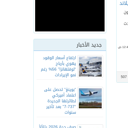
اند
ون
دت
جديد الأخبار
ارتفاع أسعار الوقود
يهوي بأرباح
“لوفتهانزا” 56% رغم
نمو الإيرادات
507
“بوينغ” تحصل على
اعتماد أميركي
لطائرتها الجديدة
“737-7” بعد تأخير
سنوات
صيف جدة 2026 يتلألأ