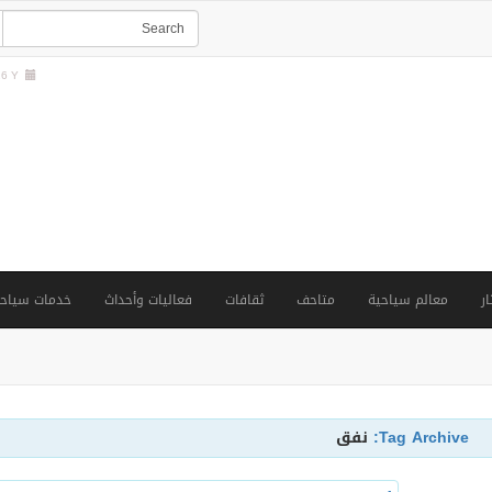
 Y |
ار
معالم سياحية
متاحف
ثقافات
فعاليات وأحداث
خدمات سياحي
Tag Archive:
نفق