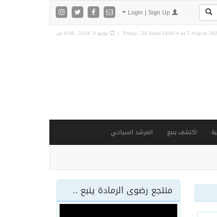
Login | Sign Up
7 August 2026
Friday , 23 Safar 1448 H as
يونيو 5, 2018 , 0:48 ص
ة
اكتشف ينبع
المرشد السياحي
منتجع رضوى الرمادة ينبع ..