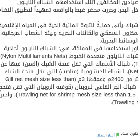
ادين المخالفين أثناء استخدامهم الشباك النايلون
خل البحر، وحررت محضر ضبط بالواقعة تمهيداً لتطبيق النظام
باك يأتي حمايةً للثروة المائية الحية في المياه الإقليمية
مخزون السمكي والكائنات البحرية وبيئة الشعاب المرجانية،
لوسائط البحرية.
ك الصيد محظور استخدامها في المملكة، هي: الشباك النايلون أحادية
الخيط (Nylon Monofilaments Nets)، الشباك النايلون متعددة ال
الشباك ثلاثية الطبقات (Three layer net)، شباك الأسماك التي تقل فتحة الشبك (العين) فيها عن
2 بوصة (Nets mesh size less than 2 inch)، الشباك الخيشومية (مناصب) التي تقل فتحة الشبك
(العين) فيها عن 3.75 بوصة وطولها أكثر من 2400م وعمقها 3م (Gill net mesh size less than
3 inch, length more than 2400 m)، شباك الجر القاعي للروبيان (كوفية الروبيان التي تقل فتحة
الشبك (العين) فيها عن 1.5 بوصة (Trawling net for shrimp mesh size less than 1.5 inch)، وأخ
أخبار المجلة