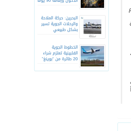
الدخول وإقامة 90 يوماً
البحرين: حركة الملاحة
والرحلات الجوية تسير
بشكل طبيعي
الخطوط الجوية
خيوط (Nylon Multifilaments Nets)،
الفلبينية تعتزم شراء
20 طائرة من “بوينغ”
يراً