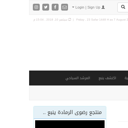
Login | Sign Up
7 August 2
Friday , 23 Safar 1448 H as
سبتمبر 10, 2018 , 15:04 م
ة
اكتشف ينبع
المرشد السياحي
منتجع رضوى الرمادة ينبع ..