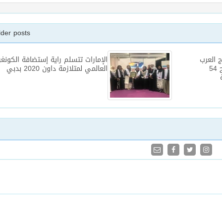
lder posts
 العرب
الإمارات تتسلم راية إستضافة الكون
وهيئة السياحة تتمخض عن منح 54
العالمي لمتلازمة داون 2020 بدبي