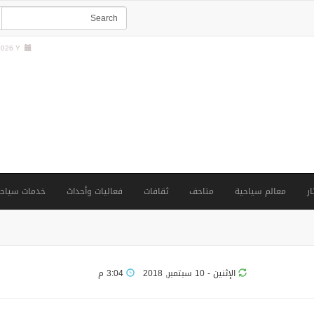
026 Y |
ار
معالم سياحية
متاحف
ثقافات
فعاليات وأحداث
خدمات سياحي
الإثنين - 10 سبتمبر, 2018
3:04 م