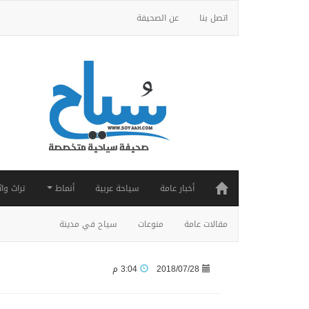
اتصل بنا
عن الصحيفة
أخبار عامة
سياحة عربية
أنماط
تراث واث
مقالات عامة
منوعات
سياح في مدينة
2018/07/28
3:04 م