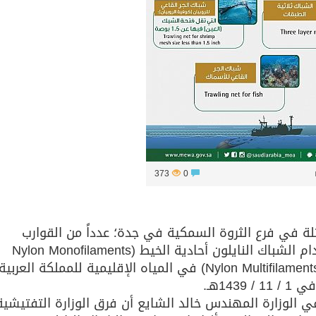
373
0
ثلة في فرع الثروة السمكية في جدة؛ عدداً من القوارب
المخالفة لنظام الصيد الذي يحظر استخدام الشباك النايلون أحادية الخيط (Nylon Monofilaments
Nets)، والشباك متعددة الخيوط (Nylon Multifilaments Nets) في المياه الإقليمية للمملكة العربية
14هـ.
في الوزارة المهندس خالد الشايع أن فرق الوزارة التفتيشية