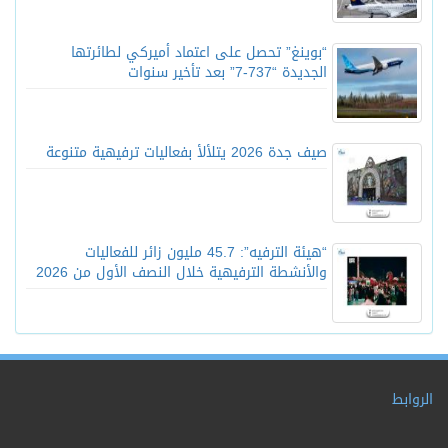
“بوينغ” تحصل على اعتماد أميركي لطائرتها
الجديدة “737-7” بعد تأخير سنوات
صيف جدة 2026 يتلألأ بفعاليات ترفيهية متنوعة
“هيئة الترفيه”: 45.7 مليون زائر للفعاليات
والأنشطة الترفيهية خلال النصف الأول من 2026
الروابط