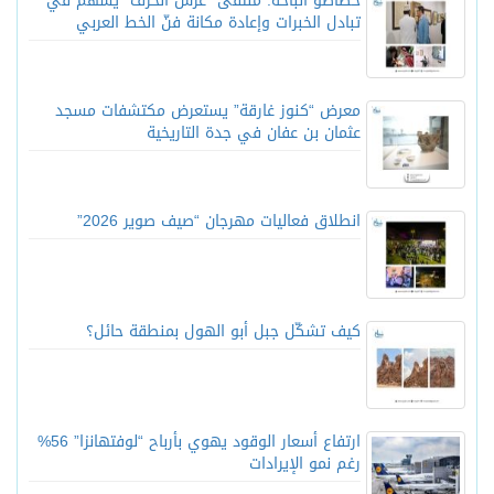
خطاطو الباحة: ملتقى “عرش الحرف” يسهم في
تبادل الخبرات وإعادة مكانة فنّ الخط العربي
معرض “كنوز غارقة” يستعرض مكتشفات مسجد
عثمان بن عفان في جدة التاريخية
انطلاق فعاليات مهرجان “صيف صوير 2026”
كيف تشكّل جبل أبو الهول بمنطقة حائل؟
ارتفاع أسعار الوقود يهوي بأرباح “لوفتهانزا” 56%
رغم نمو الإيرادات