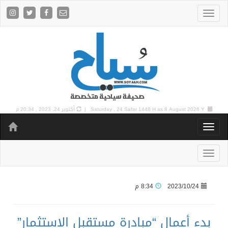
8 August 2026 Y |
Saturday , 24 Safar 1448 H as
أكتوبر 24, 2023 , 20:34 م
2023/10/24
8:34 م
بدء أعمال “مبادرة مستقبل الاستثمار”