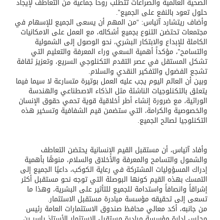
الصحية العالمية والصراعات تتطلب روحاً جماعية من التعاطف لإيجاد
حلول تعود بالنفع على الجميع”.
وأضاف ريتشارد آتياس: “من المهم أن يسعى الجميع للإسهام في
مجتمعات تحتضن التنوع بجميع أشكاله، مع العمل على الامكانيات
الكاملة للإبداع والابتكار البشري، نحو الوصول إلى الشمولية
والتسامح”، مؤكداً أهمية السعي وراء المعرفة والتعليم التي
تشكل المستقل في عصر التقدم التكنلوجي السريع، وتعزيز ثقافة
تشجع الفضول والتفكير النقدي والسلام.
وبين أن العالم اليوم يجب عليه العمل بوتيرة متسارعة لا سيما فيما
يتعلق بالتكنلوجيات الناشئة مثل الذكاء الاصطناعي والهندسة
الوراثية، مع ضرورة إنشاء أطر أخلاقية قوية تحمي حقوق الإنسان
والخصوصية والكرامة، التي ستضمن قيم الشفافية وتسخير هذه
التكنلوجيا لصالح الجميع.
وأفاد آتياس، أن مستقبل القيم الإنسانية يحتضن التعاطف
والشمول والتسامح والمعرفة والأخلاق والسلام، منوهًا بأهمية
إدراك المسؤوليات المشتركة في رعاية الكوكب، داعيًا الجميع إلى
التمسك بهذه القيم كونها البوصلة التي توجه نحو مستقبل أكثر
إشراقاً وانصافاً واستدامة للجميع للتأثير على البشرية، وهذا ما
تسعى إلى تحقيقه مؤسسة مبادرة مستقبل الاستثمار.
من جانبه، أكد معالي محافظ صندوق الاستثمارات العامة رئيس
مجلس إدارة مؤسسة مبادرة مستقبل الاستثمار الأستاذ ياسر بن