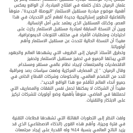
عثمان الرميان خلال كلمته في افتتاح المبادرة، أن الواقع يعكس
أهمية موضوع مبادرة مستقبل الاستثمار “البوصلة الجديدة”، منوهاً
بالتفاعلية لتطوير إستراتيجية جديدة لفهم أكبر التحديات في هذا
العصر، وكذلك المستقبل الذي يعتمد على أمل الإنسانية.
وبين أن النسخة السابقة لمبادرة مستقبل الاستثمار ركزت على
احتياجات ومتطلبات الأفراد في مختلف التنوعات الديموغرافية،
مفيدًا أن النسخة الحالية تتحدث عن مستقبل الاستثمار وأهم
أولوياتنا.
وتطرق الأستاذ الرميان إلى الظروف التي يشهدها العالم والجهود
التي يبذلها الجميع في تحفيز مستقبل الاستثمار وتحفيز
الاقتصاديات والمجتمعات لإيجاد نظام عالمي مستقر ومستدام.
وقال الرميان: ” إن المصارف المركزية وضعت سياسات رصد ومراقبة
للحد من التضخم العالمي، والحكومات وشركات القطاع الخاص في
جميع أنحاء العالم تتأقلم مع هذا الواقع الجديد”،
مفيداً أن الشركات لا يمكنها تحمل نفس النفقات والمصاريف التي
تحملتها في الماضي، منوهاً بأهمية وضع أولويات للشركات تركيز
على الابتكار والتقنيات.
ولفت النظر إلى التطورات الهائلة التي تشهدها قطاعات التقنية
في فترة وجيزة، وأهم هذه القوى (الذكاء الاصطناعي) الذي قد
يزيد الناتج العالمي بنسبة 14% وله القدرة على إيجاد مجتمعات