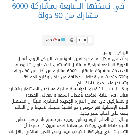
في نسختها السابعة بمشاركة 6000
مشارك من 90 دولة
488
0
+
=
-
الرياض – واس
بدأت في مركز الملك عبدالعزيز للمؤتمرات بالرياض اليوم، أعمال
الدورة السابعة لمبادرة مستقبل الاستثمار، تحت عنوان “البوصلة
الجديدة”، بمشاركة ما يقارب 6000 مشارك من أكثر من 90 دولة،
و500 متحدث من قطاعات مختلفة من داخل وخارج المملكة،
وتستمر على مدى ثلاثة أيام.
ورحّب الرئيس التنفيذي لمؤسسة مبادرة مستقبل الاستثمار ريتشارد
آتياس في بداية المؤتمر بأصحاب السمو والمعالي الحضور
والمشاركين في أعمال الدورة الجديدة للمبادرة، مبينًا أن مستقبل
القيم الإنسانية هو موضوع ذو أهمية عميقة، لاسيما وأن العالم
يقف على اعتاب عصر جديد.
وقال: “إن العالم اليوم يتطور بوتيرة غير مسبوقة، ومعه تتطور
القيم ذاتها التي وجهت مجتمعاتنا لعدة قرون ” ، مفيداً أن
التحديات التي يواجهها الكوكب فيما يخص التغير المناخي والأزمات