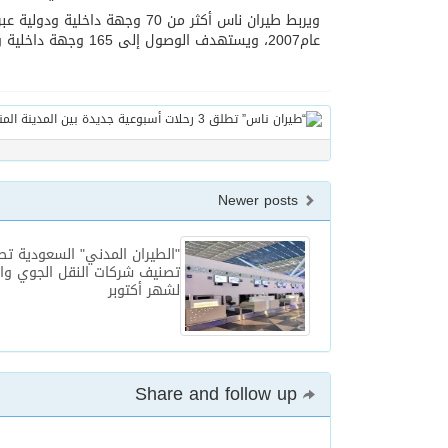
عام2007، ويستهدف الوصول إلى 165 وجهة داخلية ودولية، ضمن خطته للنمو والتوسع، بما يتماشى مع أهداف رؤية المملكة 2030.
Newer posts
"الطيران المدني" السعودية تص
تصنيف شركات النقل الجوي وال
لشهر أكتوبر
Share and follow up