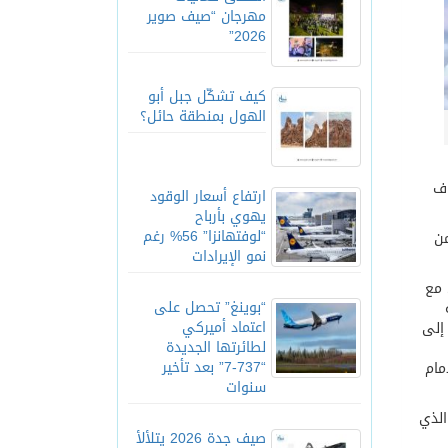
مهرجان “صيف صوير
2026”
كيف تشكّل جبل أبو
الهول بمنطقة حائل؟
اف
ارتفاع أسعار الوقود
يهوي بأرباح
“لوفتهانزا” 56% رغم
ق من
نمو الإيرادات
 مع
“بوينغ” تحصل على
ولية
اعتماد أميركي
لوصول إلى
لطائرتها الجديدة
“737-7” بعد تأخير
دة والدمام
سنوات
الذي
صيف جدة 2026 يتلألأ