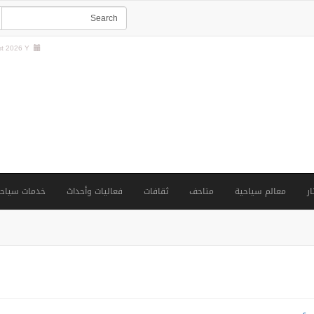
t 2026 Y |
ار
معالم سياحية
متاحف
ثقافات
فعاليات وأحداث
خدمات سياحي