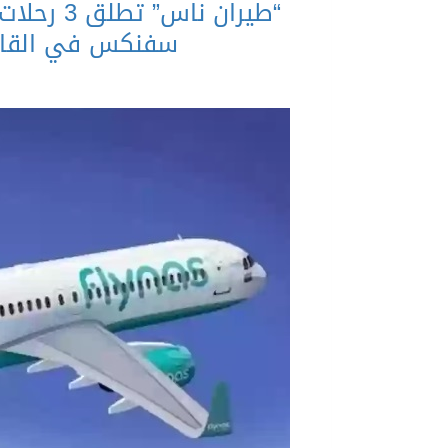
“طيران نا
سفنكس في القاهرة ابتداءً