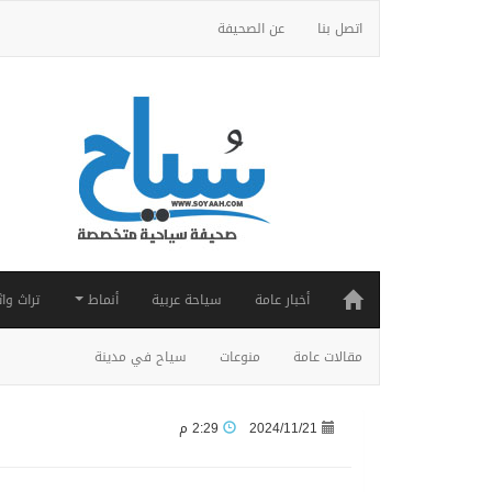
اتصل بنا
عن الصحيفة
أخبار عامة
سياحة عربية
أنماط
تراث واث
مقالات عامة
منوعات
سياح في مدينة
2024/11/21
2:29 م