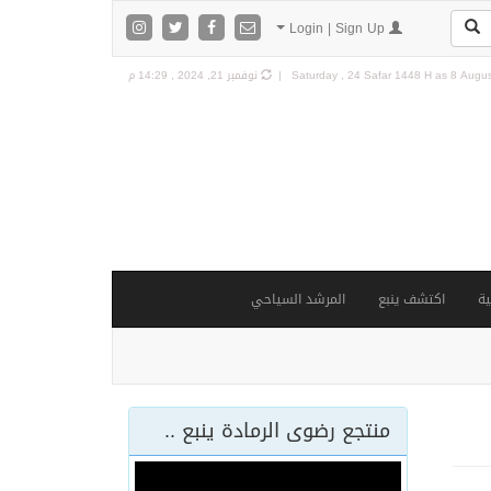
Login | Sign Up
8 Augus
Saturday , 24 Safar 1448 H as
نوفمبر 21, 2024 , 14:29 م
ة
اكتشف ينبع
المرشد السياحي
منتجع رضوى الرمادة ينبع ..