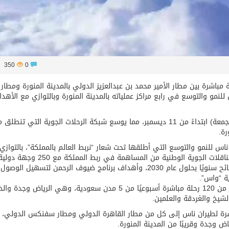
350
0
باشرة بين مطار الأمير محمد بن عبدالعزيز الدولي بالمدينة المنورة ومطار
نمو والتوسع في رابع مراكز عملياته بالمدينة المنورة وبالتوازي مع الأهد
وسيتم تشغيل ثلاث رحلات أسبوعية (الأحد، الأربعاء والجمعة) ابتداءً من 11 ديسمبر، مما يوسع شبكة الرحلات الجوية التي تنطل
رة.
اس للنمو والتوسع التي أطلقها تحت شعار “نربط العالم بالمملكة”، بالتوازي
أهداف الإستراتيجية الوطنية للطيران المدني لتمكين الناقلات الجوية الوطنية من المساهمة في ربط المملكة مع 250 وجهة د
واستيعاب 330 مليون مسافر واستضافة 150 مليون سائح سنويًا بحلول عام 2030، وأهداف برنامج ضيوف الرحمن لتسهيل ا
ية “واس”.
ويربط طيران ناس جمهورية مصر العربية بالمملكة بأكثر من 120 رحلة مباشرة أسبوعيًا من 5 مدن سعودية، وهي الرياض وج
لشيخ والغردقة والعلمين.
باشرة لطيران ناس إلى كل من مطار القاهرة الدولي ومطار سفنكس الدولي، 
ض وجدة وقريبًا من المدينة المنورة.