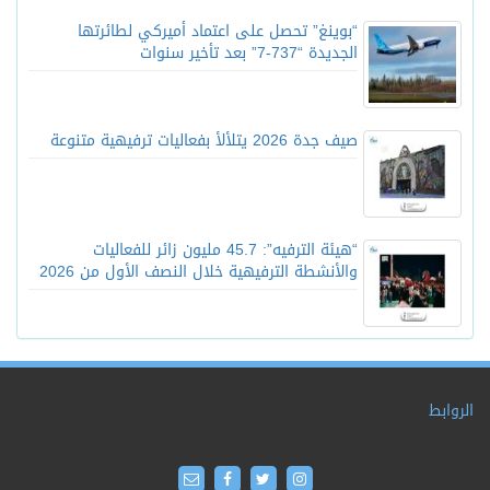
“بوينغ” تحصل على اعتماد أميركي لطائرتها
الجديدة “737-7” بعد تأخير سنوات
صيف جدة 2026 يتلألأ بفعاليات ترفيهية متنوعة
“هيئة الترفيه”: 45.7 مليون زائر للفعاليات
والأنشطة الترفيهية خلال النصف الأول من 2026
الروابط