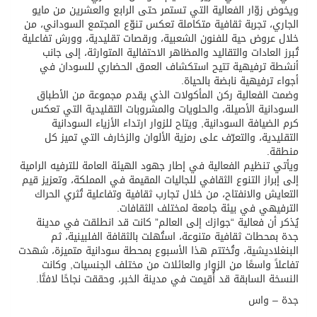
ويخوض زوّار الفعالية التي تستمر حتى الرابع والعشرين من مايو
الجاري، تجربة ثقافية متكاملة تعكس تنوّع المجتمع السوداني، من
خلال عروض حية للفنون الشعبية، ورقصات تقليدية، وورش تفاعلية
تُبرز العادات والتقاليد والمظاهر الاحتفالية المتوارثة، إلى جانب
أنشطة ترفيهية تتيح استكشاف العمق الحضاري للسودان في
أجواء ترفيهية نابضة بالحياة.
وضمت الفعالية ركن المأكولات الذي يقدم مجموعة من الأطباق
السودانية الأصيلة، والحلويات والمشروبات التقليدية التي تعكس
كرم الضيافة السودانية, ويتاح للزوار ارتداء الأزياء السودانية
التقليدية، والتعرّف على رمزية الألوان والزخارف التي تميز كل
منطقة.
ويأتي تنظيم الفعالية في إطار جهود الهيئة العامة للترفيه الرامية
إلى إبراز التنوع الثقافي للجاليات المقيمة في المملكة، وتعزيز قيم
التعايش والانفتاح، من خلال تجارب ثقافية وتفاعلية تُثري الحراك
الترفيهي في بيئة جامعة لمختلف الثقافات.
يُذكر أن فعالية “جوازك إلى العالم” كانت قد انطلقت في مدينة
جدة بمحطات ثقافية متنوعة، استُهلت بالثقافة الفلبينية، ثم
البنغلاديشية، وتُختتم هذا الأسبوع بمحطة سودانية متميزة، شهدت
تفاعلاً واسعًا من الزوار والعائلات من مختلف الجنسيات, وكانت
النسخة السابقة قد أُقيمت في مدينة الخبر، وحققت نجاحًا لافتًا.
جدة – واس