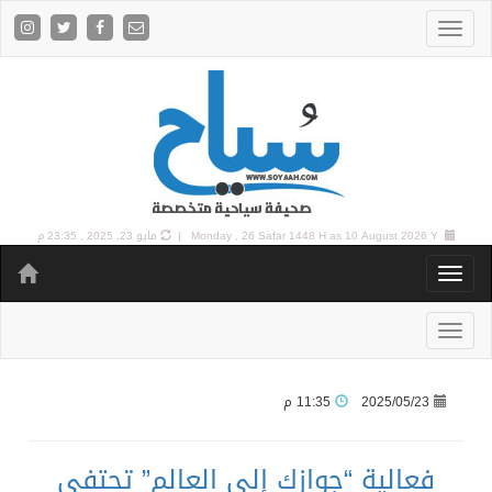
10 August 2026 Y |
Monday , 26 Safar 1448 H as
مايو 23, 2025 , 23:35 م
2025/05/23
11:35 م
فعالية “جوازك إلى العالم” تحتفي