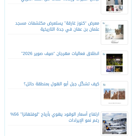
معرض “كنوز غارقة” يستعرض مكتشفات مسجد
عثمان بن عفان في جدة التاريخية
انطلاق فعاليات مهرجان “صيف صوير 2026”
كيف تشكّل جبل أبو الهول بمنطقة حائل؟
ارتفاع أسعار الوقود يهوي بأرباح “لوفتهانزا” 56%
رغم نمو الإيرادات