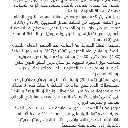
الرحمن، عبر محتوى معرفي تاريخي يعكس عمق الإرث الإسلامي
وحفاوة المدينة المنورة بزوارها.
ويبرز من بين هذه المواقع معرض عمارة المسجد النبوي، المقام
في الجهة الجنوبية من الساحة مقابل المخرجين (308) و (309)،
ويعرض مراحل تطور عمارة المسجد النبوي باستخدام تقنيات حديثة
وأساليب عرض تفاعلية، ويستقبل زواره يوميًا من الساعة 4 مساءً
حتى (10) مساءً.
وتحتضن الجهة الجنوبية من الساحة أيضًا المعرض الدولي للسيرة
النبوية، والمقام أمام المخرجين (306) و(307)، ويعمل من الساعة
(4:30) عصرًا حتى (10:30) مساءً، ويقدم للزوار تجربة معرفية
متكاملة حول السيرة النبوية، من خلال عرض أخلاق النبي صلى
الله عليه وسلم، وسيرته العطرة بأسلوب معاصر يعكس جوهر
الرسالة المحمدية.
وفي المرفق رقم (204) بالساحات الجنوبية، يعرض معرض نوادر
المخطوطات، الذي يفتح أبوابه من الساعة 8 صباحًا حتى 9 مساءً،
ويضم مجموعة فريدة من المخطوطات والوثائق التاريخية والنقوش
التي تحكي تطور الكتابة الإسلامية عبر العصور، مما يثري الجوانب
الثقافية والمعرفية للزوار.
وتوفر مكتبة المسجد النبوي – الواقعة عند باب (10) من الجهة
الغربية – خدماتها للزوار على مدار الساعة، وتضم عدة أقسام،
منها قسم المخطوطات، وقسم الكتب النادرة، ومكتبة صوتية،
بالإضافة إلى أقسام فنية متخصصة.