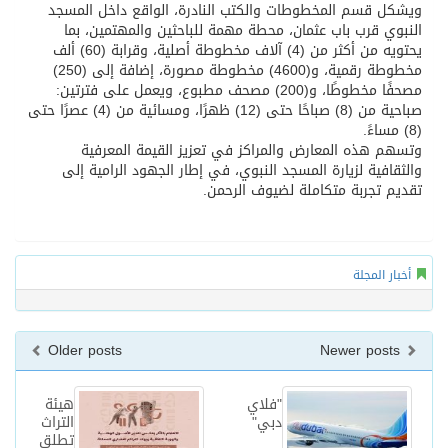
ويشكل قسم المخطوطات والكتب النادرة، الواقع داخل المسجد
النبوي قرب باب عثمان، محطة مهمة للباحثين والمهتمين، بما
يحتويه من أكثر من (4) آلاف مخطوطة أصلية، وقرابة (60) ألف
مخطوطة رقمية، و(4600) مخطوطة مصورة، إضافة إلى (250)
مصحفًا مخطوطًا، و(200) مصحف مطبوع، ويعمل على فترتين:
صباحية من (8) صباحًا حتى (12) ظهرًا، ومسائية من (4) عصرًا حتى
(8) مساءً.
وتسهم هذه المعارض والمراكز في تعزيز القيمة المعرفية
والثقافية لزيارة المسجد النبوي، في إطار الجهود الرامية إلى
تقديم تجربة متكاملة لضيوف الرحمن.
أخبار المجلة
Older posts
Newer posts
"فلاي
هيئة
دبي"
التراث
تطلق