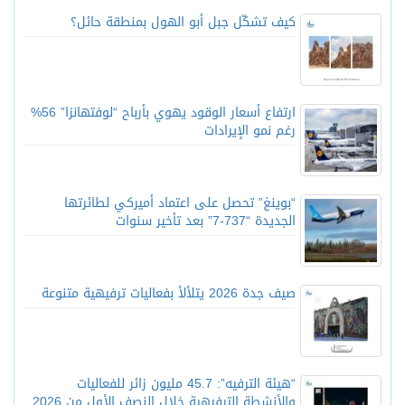
كيف تشكّل جبل أبو الهول بمنطقة حائل؟
ارتفاع أسعار الوقود يهوي بأرباح “لوفتهانزا” 56%
رغم نمو الإيرادات
“بوينغ” تحصل على اعتماد أميركي لطائرتها
الجديدة “737-7” بعد تأخير سنوات
صيف جدة 2026 يتلألأ بفعاليات ترفيهية متنوعة
“هيئة الترفيه”: 45.7 مليون زائر للفعاليات
والأنشطة الترفيهية خلال النصف الأول من 2026