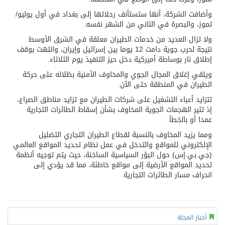
وأضافت الشركة، أنها ستستأنف رحلاتها إلى بغداد في أول يوليو/
تموز، والبصرة في الثاني من الشهر نفسه.
ولا تزال العديد من خدمات الطيران معلقة في الشرق الأوسط
نتيجة لحرب جوية دامت 12 يوما بين إسرائيل وإيران، وانتهت بوقف
إطلاق نار بوساطة أميركية دخل حيز التنفيذ يوم الثلاثاء.
ويلقي إغلاق المجال الجوي والمخاوف الأمنية بظلاله على حركة
الطيران في المنطقة حتى الآن.
تتزايد أعباء التشغيل على شركات الطيران مع تزايد مناطق الصراع،
إذ تثير الهجمات الجوية المخاوف بشأن إسقاط الطائرات التجارية
عمدا أو بالخطأ.
ومما يزيد المخاوف بالنسبة لقطاع الطيران التجاري التضليل
الإلكتروني للمواقع والتدخل في عمل نظام تحديد المواقع العالمي
(جي.بي.إس) حول البؤر السياسية الساخنة، حيث يتم توجيه أنظمة
تحديد المواقع الأرضية إلى مواقع خاطئة، مما قد يؤدي إلى
انحراف مسار الطائرات التجارية.
أخبار المجلة