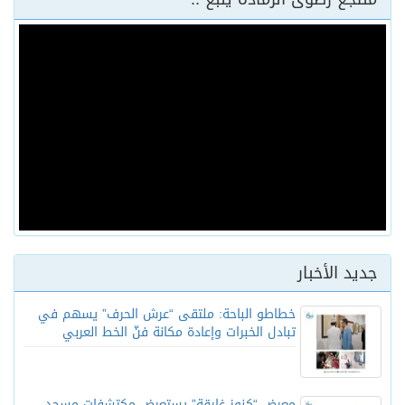
جديد الأخبار
خطاطو الباحة: ملتقى “عرش الحرف” يسهم في
تبادل الخبرات وإعادة مكانة فنّ الخط العربي
معرض “كنوز غارقة” يستعرض مكتشفات مسجد