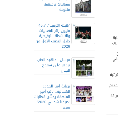
بفعاليات ترفيهية
متنوعة
“هيئة الترفيه”: 45.7
مليون زائر للفعاليات
والأنشطة الترفيهية
نية
خلال النصف الأول من
العامة للتدريب
2026
حلي
ميسان.. عناقيد العنب
تزدهر على سفوح
الجبال
اثية
نية، وتقديم
برعاية أمير الحدود
الشمالية.. نائب أمير
راكة
المنطقة يدشّن فعاليات
“صيفنا شمالي 2026”
بعرعر