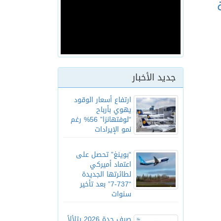
جديد الأخبار
ارتفاع أسعار الوقود
يهوي بأرباح
“لوفتهانزا” 56% رغم
نمو الإيرادات
“بوينغ” تحصل على
اعتماد أميركي
لطائرتها الجديدة
“737-7” بعد تأخير
سنوات
صيف جدة 2026 يتلألأ