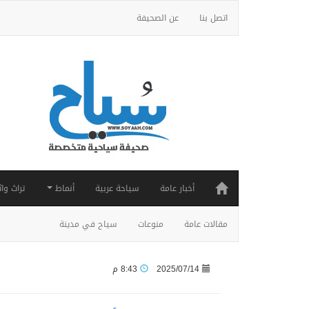
اتصل بنا
عن الصحيفة
أخبار عامة
سياحة عربية
أنماط
تراث واث
مقالات عامة
منوعات
سياح في مدينة
2025/07/14
8:43 م