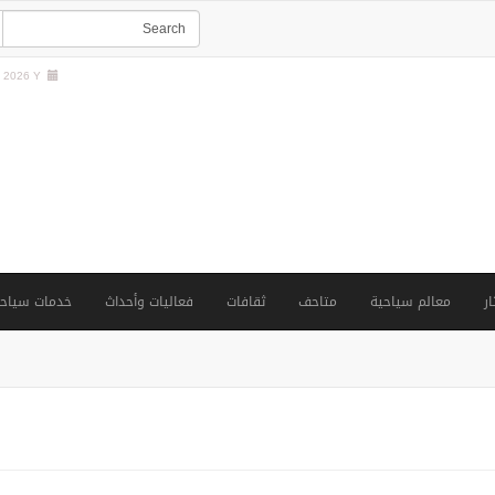
2026 Y |
ار
معالم سياحية
متاحف
ثقافات
فعاليات وأحداث
خدمات سياحي