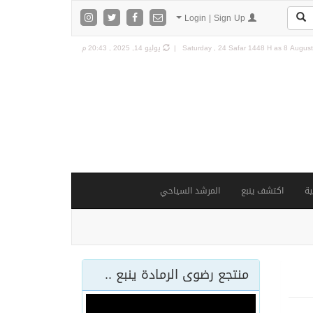
Login | Sign Up
8 August 
Saturday , 24 Safar 1448 H as
يوليو 14, 2025 , 20:43 م
ة
اكتشف ينبع
المرشد السياحي
منتجع رضوى الرمادة ينبع ..