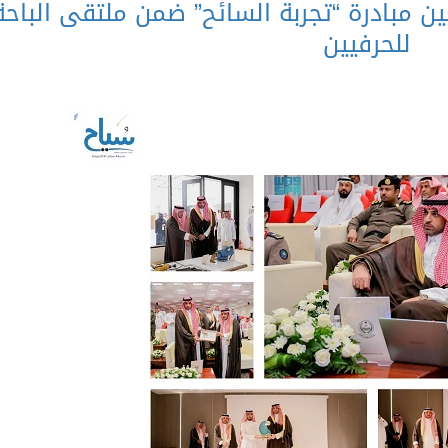
ين مبادرة “تجربة السائح” ضمن ملتقى الباحة
للحرفيين