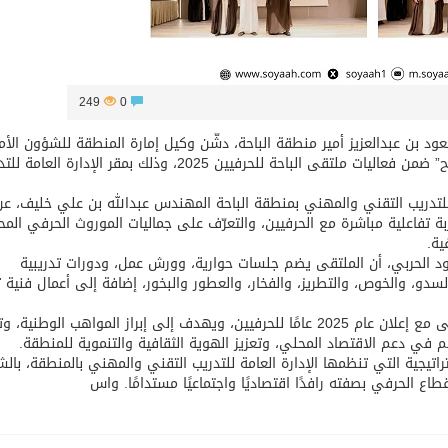
249
0
ود بن عبدالعزيز أمير منطقة الباحة، دشّن وكيل إمارة المنطقة للشؤون الأم
أحمد بن عبدالعزيز السديري، اليوم، مبادرة “تجربة السائح” ضمن فعاليات ملتقى الباحة للحرفيين 2025، وذلك بمقر الإدارة 
للتدريب التقني والمهني بمنطقة الباحة المهندس عبدالله بن علي خليف، عن
بة تفاعلية مباشرة مع الحرفيين، والتعرّف على جماليات الموروث الحرفي الم
ية.
 الحربي، أن الملتقى يضم جلسات حوارية، وورش عمل، ودورات تدريبية
، والخوص، والتطريز، والفخار، والعطور والبخور، إضافة إلى أعمال فنية تر
وأضافت أن الملتقى يستمر طيلة فترة الصيف، ويتماشى مع إعلان عام 2025 عامًا للحرفيين، ويهدف إلى إبراز المواهب الوط
م في دعم الاقتصاد المحلي، وتعزيز الهوية الثقافية والتنموية للمنطقة.
تراتيجية التي تنظمها الإدارة العامة للتدريب التقني والمهني بالمنطقة، بالش
اع الحرفي بصفته رافدًا اقتصاديًا واجتماعيًا مستدامًا. واس