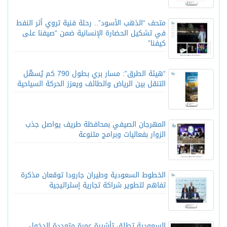
متحف “الذهب الأسود”.. رحلة فنية تروي أثر النفط
في تشكيل الحضارة الإنسانية ضمن “صيفنا على
كيفنا”
“هيئة الطرق”: مسار بري بطول 790 كم يُسهّل
التنقل بين الرياض والطائف ويعزز الحركة السياحية
المهرجان الصيفي بمحافظة طريف يواصل جذب
الزوار بفعاليات وبرامج متنوعة
الخطوط السعودية وطيران جارودا توقعان مذكرة
تفاهم لتطوير شراكة تجارية إستراتيجية
السعودية تطلق تأشيرة عمرة متعددة الدخول