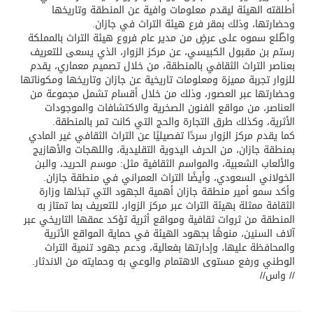
أطلقته الهيئة ليقدم معلومات وافية عن المنطقة وتاريخها
وحضارتها، وذلك بمقر فرع هيئة التراث في جازان.
واطّلع سموه على عرضٍ من مدير عام فروع هيئة التراث بالمملكة
رستم بن مقبول الكبيسي، عن مركز الزوار، الذي يسعى للتعريف
بعناصر التراث الثقافي بالمنطقة، من خلال تصميم معماري، يقدم
للزوار تجربة مميزة ومعلومات تاريخية عن جازان وتاريخها ومكوناتها
وحضارتها عبر العصور، وذلك من خلال أقسام تشمل مجموعة من
العناصر، من مواقع الفنون الصخرية والاكتشافات والموجودات
الأثرية، وكذلك طرق التجارة والحج التي كانت تمر بالمنطقة.
كما يقدم مركز الزوار سردًا تفصيليًا عن التراث الثقافي غير المادي
بمنطقة جازان، من الحرف اليدوية التقليدية، واللهجات والأهازيج
والألعاب الشعبية، والمواسم الثقافية مثل: موسم الحريد، والبن
الخولاني السعودي، وأيضًا التراث العمراني في منطقة جازان.
وأكد سمو أمير منطقة جازان أهمية الجهود التي تبذلها وزارة
الثقافة ممثلة بهيئة التراث عبر مركز الزوار، للتعريف بما تمتاز به
المنطقة من ثروات ثقافية ومواقع أثرية تؤكد عمقها التاريخي عبر
آلاف السنين، منوهًا بجهود الهيئة في حماية المواقع الأثرية
والمحافظة عليها، وإدارتها بفعالية، ودعم جهود تنمية التراث
الوطني ورفع مستوى الاهتمام والوعي به وحمايته من الاندثار.
// واس//