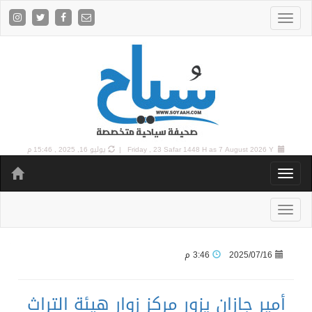
7 August 2026 Y |
Friday , 23 Safar 1448 H as
يوليو 16, 2025 , 15:46 م
2025/07/16
3:46 م
أمير جازان يزور مركز زوار هيئة التراث