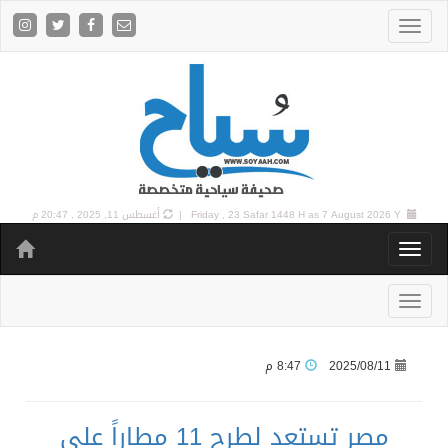
7 August 2026 Y |
Friday , 23 Safar 1448 H as
أغسطس 11, 2025 , 20:47 م
2025/08/11
8:47 م
مصر تستعد لطرح 11 مطاراً على