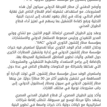
وأوضح الحفني أن مطار الغردقة الدولي سيكون أول هذه
المشروعات، مع استهداف تشغيله أمام القطاع الخاص قبل نهاية
العام الحالي، وذلك في إطار جهود تهدف إلى تحديث البنية
التحتية ورفع كفاءة التشغيل بما يسهم في تعزيز أداء قطاع
الطيران المدني.
وعقد وزير الطيران المصري اجتماعًا، اليوم الاثنين، مع تشاي وولي
المدير التنفيذي ورئيس مجموعة الاستثمار الدولي والاستشارات
بمؤسسة مطار إنتشون الكوري الدولي “IIAC”.
وخلال اللقاء، قدّم الوفد الكوري عرضًا تفصيليًا استعرض فيه خبرات
مؤسسة مطار إنتشون الدولي في إدارة وتشغيل المطارات الكبرى
حول العالم، وآليات تطوير المناطق الاستثمارية المحيطة بها،
بالإضافة إلى برامج الاستعداد والتخطيط التشغيلي، والمشروعات
التي نفذتها بالشراكة مع الحكومات والقطاع الخاص في عدة دول.
واستعرض الوفد سجل مؤسسة مطار إنتشون، التي تولت الإدارة أو
المساهمة في تشغيل وتطوير أكثر من 30 مطارًا دوليًا، من بينها
مطار إنتشون الدولي في سيول ومطار إسطنبول الدولي، إلى
جانب مشروعات نوعية في مختلف القارات.
وأكد وزير الطيران المصري، أن قطاع الطيران المدني المصري
يشهد حاليًا مرحلة توسع غير مسبوقة، تتطلب إقامة شراكات
استراتيجية مع كيانات دولية ذات خبرات واسعة في تطوير البنية