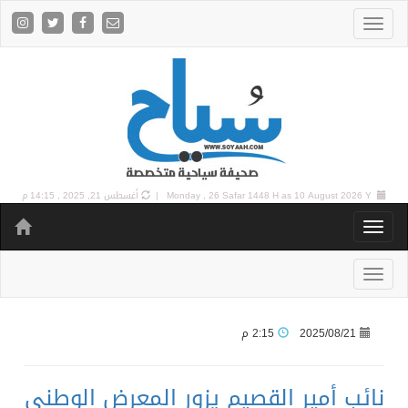
10 August 2026 Y |
Monday , 26 Safar 1448 H as
أغسطس 21, 2025 , 14:15 م
2025/08/21
2:15 م
نائب أمير القصيم يزور المعرض الوطني