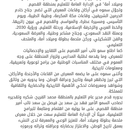
وميلاد أمة” في الإدارة العامة للتعليم بمنطقة القصيم.
وتجوّل سموه في أركان وقاعات المعرض التي تضم: جناح خادم
الحرمين الشريفين، وقاعات مكة المكرمة، وطيبة الطيبة، ويوم
التأسيس، ومسيرة عطرة، والمواسم، والقصيم في عيون زائريها،
والخط العربي والزخرفة الإسلامية، ورحلة التعليم، ورؤية 2030،
وعملة النقد السعودي، وجناح مشاعر وطنية، والعرضة السعودية،
والفن التشكيلي، وركن ملحمة بطولة وميلاد أمة، والمتحف
التعليمي.
كما اطلع سمو نائب أمير القصيم على التقارير والإحصائيات
للمعرض، وما يقدمه لطلبة المدارس ولزوار المنطقة على وجه
العموم في مختلف المناسبات الوطنية من برامج توعوية وتعريفية،
ومعلومات تاريخية.
وأثنى سموه على ما يضمه المعرض من القاعات والأجنحة والأركان،
التي تبرز وتظهر قيمة وتاريخ وعراقة الوطن، وما يحويه من وثائق
وشواهد ومعروضات تحكي الأهمية التاريخية والحضارية والثقافية
للمملكة.
بدوره قدم مدير عام التعليم بالمنطقة محمد الفريح، شكره وتقديره
لصاحب السمو الأمير فهد بن سعد بن فيصل بن سعد نائب أمير
منطقة القصيم، على ما يوليه من اهتمام ومتابعة للبرامج
التعليمية، مبينًا أن الإدارة العامة للتعليم سعت من خلال معرض
ملحمة بطولة وميلاد أمة، لتعزيز الوعي والمعرفة لدى النشء
بعمق تاريخ الوطن، والاعتزاز بحضارته وعراقته وتراثه ورموزه