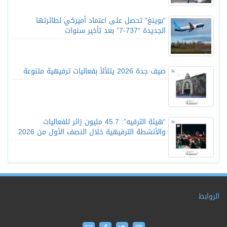
“بوينغ” تحصل على اعتماد أميركي لطائرتها
الجديدة “737-7” بعد تأخير سنوات
صيف جدة 2026 يتلألأ بفعاليات ترفيهية متنوعة
“هيئة الترفيه”: 45.7 مليون زائر للفعاليات
والأنشطة الترفيهية خلال النصف الأول من 2026
الروابط