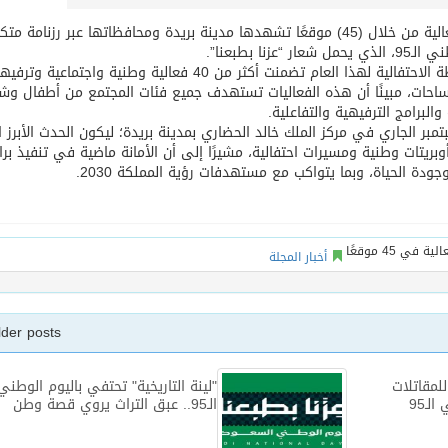
تُطلق أمانة منطقة القصيم وبلدياتها أكثر من (40) فعالية من خلال (45) موقعًا تشهدها مدينة بريدة ومحافظاتها عبر رزنامة
 بطبعنا”.
وأوضح المتحدث الرسمي للأمانة نايف النفيعي أن الخطة الاحتفالية لهذا العام تضمنت أكثر من 40 فعالية وطنية واجتماعية و
لساحات، مبينًا أن هذه الفعاليات تستهدف جميع فئات المجتمع من أطفال وش
والبرامج الترفيهية والتفاعلية.
أن الحفل الرئيس سيُقام مساء يوم الثلاثاء 23 سبتمبر الجاري في مركز الملك خالد الحضاري بمدينة بريدة؛ ليكون الحدث الأبر
ريتات وطنية ومسيرات احتفالية، مشيرًا إلى أن الأمانة ماضية في تنفيذ برا
 الحياة، وبما يتواكب مع مستهدفات رؤية المملكة 2030.
أخبار المجلة
lder posts
لمقاتلات
"لينة التاريخية" تحتفي باليوم الوطني
لـ95
الـ95.. عبق التراث يروي قصة وطن