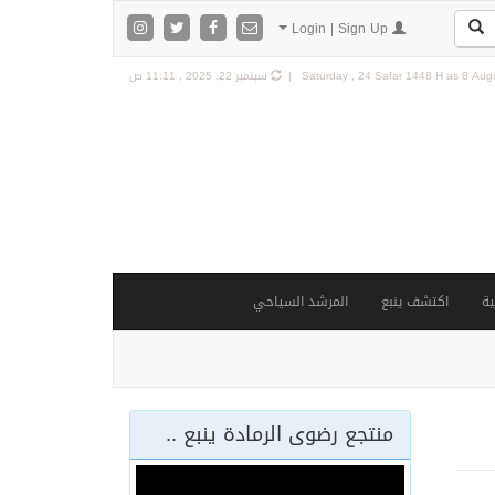
Login | Sign Up
8 Augu
Saturday , 24 Safar 1448 H as
سبتمبر 22, 2025 , 11:11 ص
ة
اكتشف ينبع
المرشد السياحي
منتجع رضوى الرمادة ينبع ..