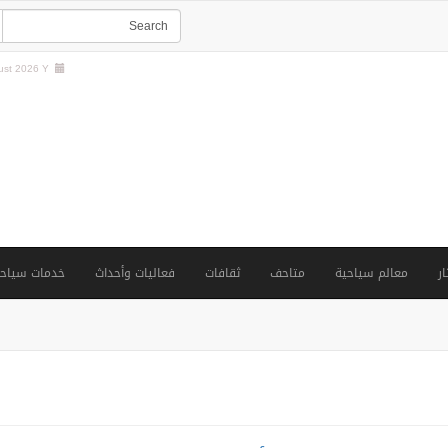
st 2026 Y |
ار
معالم سياحية
متاحف
ثقافات
فعاليات وأحداث
خدمات سياحي