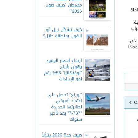
مهرجان “صيف صوير
 متكاملة
2026”
ترفيهية
باب
كيف تشكّل جبل أبو
الهول بمنطقة حائل؟
ز الذي
مجها
ارتفاع أسعار الوقود
يهوي بأرباح
“لوفتهانزا” 56% رغم
نمو الإيرادات
“بوينغ” تحصل على
اعتماد أميركي
O
لطائرتها الجديدة
“737-7” بعد تأخير
سنوات
صيف جدة 2026 يتلألأ