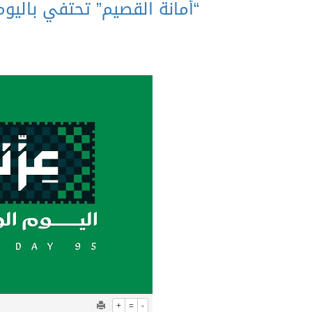
+
=
-