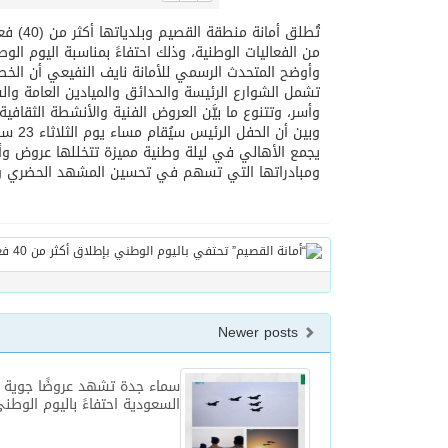
من الفعاليات الوطنية، وذلك احتفاءً بمناسبة اليوم الوطني الـ95، الذي يحمل شعار “عزنا
تشمل الشوارع الرئيسة والحدائق والميادين العامة وا
وأسر، وتتنوع ما بيَّن العروض الفنية والأنشطة الثقافية 
وبين 
يجمع الأهالي في ليلة وطنية مميزة تتخللها عروض وأوب
ومبادراتها التي تسهم في تحسين المشهد الحضري وجودة
Newer posts
سماء جدة تشهد عروضًا جوية ل
السعودية احتفاءً باليوم الوطني ا