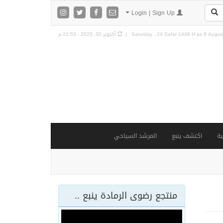
Login | Sign Up
8 August
Saturday , 24 Safar 1448 H as
أكتوبر 30, 2025 , 21:53 م
ة
اكتشف ينبع
المرشد السياحي
منتجع رضوى الرمادة ينبع ..