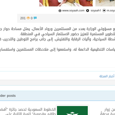
201
0
مع مسؤولي الوزارة بعدد من المستثمرين ورواد الأعمال، يمثل مساحة حوار 
لتطوير المستمرة لتعزيز حضور الاستثمار السياحي في المنطقة.
شطة السياحية، وآليات الرقابة والتفتيش، إلى جانب برامج التوطين والتدريب 
اسات التنظيمية الداعمة له، واستمعوا إلى ملاحظات المستثمرين واستفسار
أخبار المجلة
lder posts
 المنورة: 73.7% من زوار
الخطوط السعودية تحصد جائزة "أفض
رة وجهةً
طاقم مقصورة" للمرة الثانية على