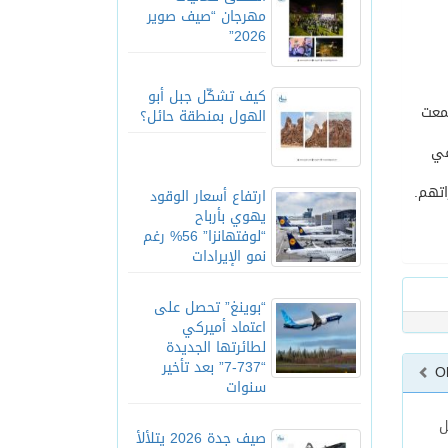
مهرجان “صيف صوير
2026”
كيف تشكّل جبل أبو
جمعت
الهول بمنطقة حائل؟
في
اتهم.
ارتفاع أسعار الوقود
يهوي بأرباح
“لوفتهانزا” 56% رغم
نمو الإيرادات
“بوينغ” تحصل على
اعتماد أميركي
لطائرتها الجديدة
“737-7” بعد تأخير
O
سنوات
ل
صيف جدة 2026 يتلألأ