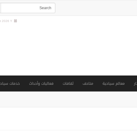
 2026 Y |
ار
معالم سياحية
متاحف
ثقافات
فعاليات وأحداث
خدمات سياحي