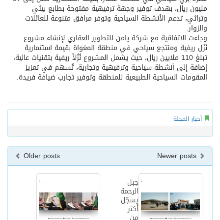
مليون ريال، بهدف توفير وجهة ترفيهية مفتوحة بطابع بيئي
وتراثي، تدعم الأنشطة السياحية وتوفر مرافق متنوعة للعائلات
والزوار.
وجاءت الاتفاقية مع شركة يامن للتطوير العقاري لإنشاء مشروع
نُزُل ريفية ومنتجع سياحي في منطقة المغواة بقيمة استثمارية
تبلغ 110 ملايين ريال، حيث يشمل المشروع نُزُلاً ريفية بتقنيات عالية،
إضافة إلى أنشطة سياحية وترفيهية وتجارية، تُسهم في تعزيز
المقومات السياحية الطبيعية للمنطقة وتوفير تجارب ضيافة فريدة.
أخبار المجلة
Older posts
Newer posts
جبل
الرحمة
يسجّل
أكثر
من