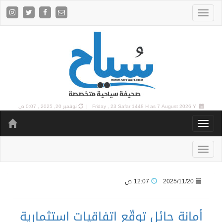
7 August 2026 Y |
Friday , 23 Safar 1448 H as
نوفمبر 20, 2025 , 0:07 ص
2025/11/20
12:07 ص
أمانة حائل توقّع اتفاقيات استثمارية