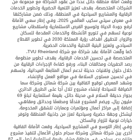
وقّعت أمانة منطقة حائل عددًا من عقود الشراكة مع مجموعة من
الشركات المتخصصة، بهدف تعزيز التنمية الحضرية وتطوير الخدمات
الرقابية والمشاريع السياحية في المنطقة، وذلك ضمن مشاركتها
في معرض سيتي سكيب العالمي 2025، وفي إطار سعي الأمانة
لرفع جودة الحياة وتوسيع الفرص الاستثمارية واستقطاب مشاريع
نوعية تسهم في تنويع الأنشطة والخدمات المقدمة للسكان
والزوار، لتحقيق أهداف رؤية المملكة 2030 في تطوير القطاع
السياحي وتعزيز البنية التحتية والخدمات الحضرية.
كما وقّعت الأمانة عقد شراكة مع شركة TVU Rheinland،
المتخصصة في تحسين الخدمات الرقابية، بهدف تطوير منظومة
رصد الحفريات ومخالفات البناء، ورفع كفاءة الإجراءات الرقابية من
خلال حلول وتقنيات حديثة تدعم أعمال المتابعة الميدانية، وتسهم
في تحسين مستوى السلامة في مواقع العمل والإنشاء.
وشهد المعرض توقيع اتفاقية بين شركة شمائل وشركة سما
الضيافة للسياحة لإنشاء مشروع تلال أجا على الطريق الدائري
بجوار حديقة السلام في مدينة حائل، بقيمة استثمارية تبلغ 69
مليون ريال، ويضم المشروع فندقًا ومطعمًا وحدائق ومقاهي،
إضافة إلى مراكز أعمال ومؤتمرات وعمارات للشقق المخدومة،
ليشكل وجهة حضرية وسياحية تعزز من جاذبية المنطقة وتوفر
خيارات نوعية للزوار والسكان.
وفي إطار التوسع في المشاريع السياحية، وقعت الأمانة اتفاقية
أخرى بين شركة شمائل وشركة سجام حلول الأعمال لتنفيذ مشروع
متنزه بري سياحي في منطقة مشار، بقيمة استثمارية تصل إلى 87