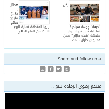
ركن
#حائل
:
(1.8)
مليون
سائح
"حرفة" وجهة سياحية
زاروا المنطقة نهاية الربع
تفاعلية تُعزز تجربة زوار
الثالث من العام الحالي
منطقة "هذه جازان" ضمن
مهرجان جازان 2026
Share and follow up
منتجع رضوى الرمادة ينبع ..