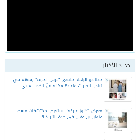
جديد الأخبار
خطاطو الباحة: ملتقى “عرش الحرف” يسهم في
تبادل الخبرات وإعادة مكانة فنّ الخط العربي
معرض “كنوز غارقة” يستعرض مكتشفات مسجد
عثمان بن عفان في جدة التاريخية