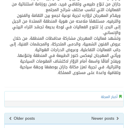
جازان من تنوّع طبيعي وثقافي فريد، ضمن روزنامة استثنائية من
الفعاليات التي تناسب مختلف شرائح المجتمع.
ويقدّم المهرجان لزوّاره تجربة نوعية تجمع بين الثقافة والفنون
والترفيه، مستلهمًا ملامحه من هوية المنطقة الممتدة من الجبل
إلى البحر، إذ تتنوع الفعاليات في لوحة بديعة تجسّد الثراء البيئي
والإنساني.
وتشهد فعاليات المهرجان مشاركة محافظات المنطقة، من خلال
عروض الفنون الشعبية، والدمى المتحركة، والمجسّمات الفنية، إلى
جانب الفعاليات التفاعلية، وعروض الدراجات الهوائية.
ويأتي المهرجان ليعكس كنوز الطبيعة في المنطقة وتنوّعها،
ويفتح آفاقًا واسعة أمام الزوّار لاكتشاف المقومات السياحية
والتراثية، في تجربة تعزز مكانة جازان بوصفها وجهة سياحية
وثقافية واعدة على مستوى المملكة.
أخبار المجلة
Older posts
Newer posts