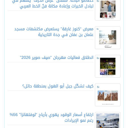
خطاطو الباحة: ملتقى “عرش الحرف” يسهم في
تبادل الخبرات وإعادة مكانة فنّ الخط العربي
معرض “كنوز غارقة” يستعرض مكتشفات مسجد
عثمان بن عفان في جدة التاريخية
انطلاق فعاليات مهرجان “صيف صوير 2026”
كيف تشكّل جبل أبو الهول بمنطقة حائل؟
ارتفاع أسعار الوقود يهوي بأرباح “لوفتهانزا” 56%
رغم نمو الإيرادات