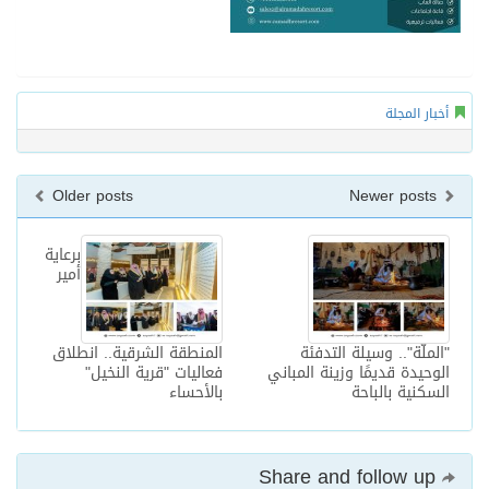
أخبار المجلة
Older posts
Newer posts
برعاية
أمير
"الملّة".. وسيلة التدفئة
المنطقة الشرقية.. انطلاق
الوحيدة قديمًا وزينة المباني
فعاليات "قرية النخيل"
السكنية بالباحة
بالأحساء
Share and follow up