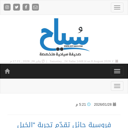
8 August 2026 Y |
Saturday , 24 Safar 1448 H as
يناير 28, 2026 , 17:21 م
2026/01/28
5:21 م
فروسية حائل تقدّم تجربة “الخيل