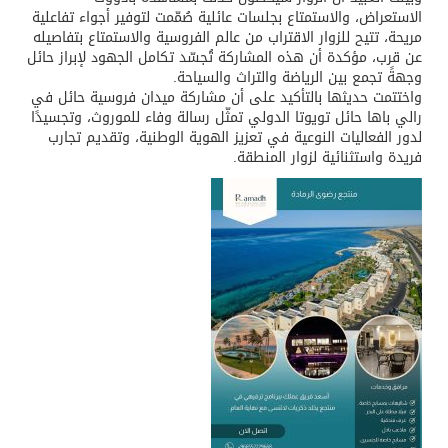
الاستعراض، والاستمتاع بجلسات عائلية صُمّمت لتوفير أجواء تفاعلية
مريحة، تتيح للزوار الاقتراب من عالم الفروسية والاستمتاع بتفاصيله
عن قرب، مؤكدة أن هذه المشاركة تُجسّد تكامل الجهود لإبراز حائل
وجهةً تجمع بين الرياضة والتراث والسياحة.
واختتمت حديثها بالتأكيد على أن مشاركة ميدان فروسية حائل في
رالي باها حائل تويوتا الدولي تمثّل رسالة وفاء للموروث، وتجسيدًا
لدور الفعاليات النوعية في تعزيز الهوية الوطنية، وتقديم تجارب
فريدة واستثنائية لزوار المنطقة.