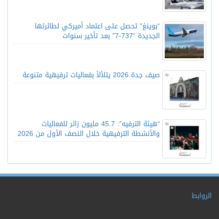
“بوينغ” تحصل على اعتماد أميركي لطائرتها
الجديدة “737-7” بعد تأخير سنوات
صيف جدة 2026 يتلألأ بفعاليات ترفيهية متنوعة
“هيئة الترفيه”: 45.7 مليون زائر للفعاليات
والأنشطة الترفيهية خلال النصف الأول من 2026
الروابط