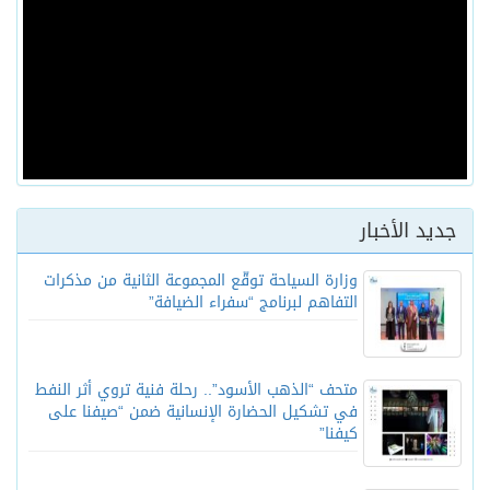
جديد الأخبار
وزارة السياحة توقّع المجموعة الثانية من مذكرات
التفاهم لبرنامج “سفراء الضيافة”
متحف “الذهب الأسود”.. رحلة فنية تروي أثر النفط
في تشكيل الحضارة الإنسانية ضمن “صيفنا على
كيفنا”