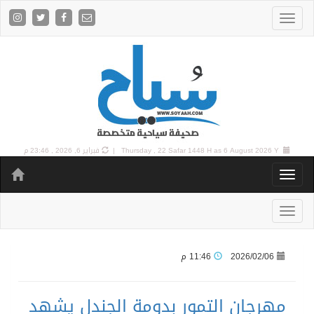
6 August 2026 Y |
Thursday , 22 Safar 1448 H as
فبراير 6, 2026 , 23:46 م
2026/02/06
11:46 م
مهرجان التمور بدومة الجندل يشهد