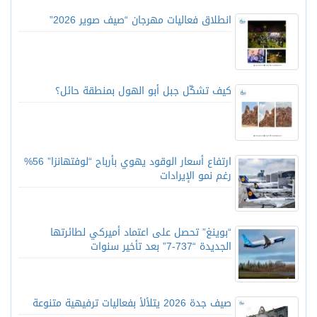
انطلاق فعاليات مهرجان “صيف صوير 2026”
كيف تشكّل جبل أبو الهول بمنطقة حائل؟
ارتفاع أسعار الوقود يهوي بأرباح “لوفتهانزا” 56%
رغم نمو الإيرادات
“بوينغ” تحصل على اعتماد أميركي لطائرتها
الجديدة “737-7” بعد تأخير سنوات
صيف جدة 2026 يتلألأ بفعاليات ترفيهية متنوعة