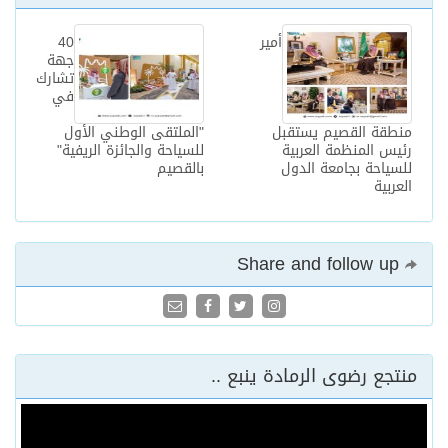
أمير
40
جهة
تشارك
في
منطقة القصيم يستقبل
"الملتقى الوطني الأول
رئيس المنظمة العربية
للسياحة والجائزة الريفية"
للسياحة بجامعة الدول
بالقصيم
العربية
Share and follow up
منتجع رضوى الرمادة ينبع ..