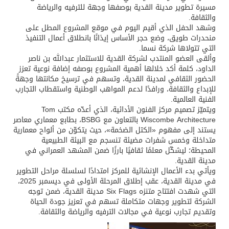
مسيرة تطوير مدينة القدية بوصفها وجهة للترفيه والرياضة
والثقافة.
وشهد الحفل الذي أقيم اليوم في موقع المشروع المطل على
منحدرات طويق، وضع حجر الأساس إيذانًا بانطلاق أعمال التنفيذ
التي تتولاها شركة نسما.
وألقى العضو المنتدب لشركة القدية للاستثمار عبدالله بن ناصر
الداود، كلمة أكد خلالها أهمية المشروع بوصفه إضافة نوعية تعزز
الحضور الثقافي لمدينة القدية، وتسهم في ترسيخ مكانتها وجهةً
للإبداع والثقافة، ورافدًا لدعم المواهب الوطنية واستقطاب التجارب
الفنية العالمية.
ويتميّز تصميم مركز الفنون الأدائية، الذي أعدّه مكتب Tom
Wiscombe Architecture بالتعاون مع BSBG، بطابع معماري معاصر
يستند إلى مفهوم «الكتل الضخمة»، حيث يتكوّن من ألواح معمارية
متداخلة وخمس شفرات مضيئة تنسجم مع البيئة الطبيعية
المحيطة؛ ليشكّل معلمًا ثقافيًا بارزًا ضمن المشهد العمراني في
مدينة القدية.
ويأتي بدء الأعمال الإنشائية للمركز امتدادًا لسلسلة مراحل التطوير
في مدينة القدية، عقب إطلاق المرحلة الأولى في ديسمبر 2025،
التي شهدت افتتاح متنزه Six Flags مدينة القدية، ضمن توجه
الشركة لتطوير وجهات متكاملة تسهم في تعزيز جودة الحياة
وتقديم تجارب نوعية في مجالات الترفيه والرياضة والثقافة.