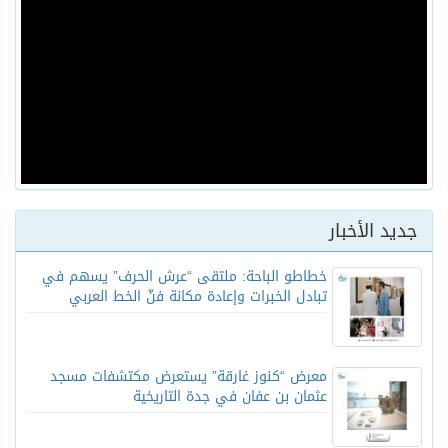
جديد الأخبار
خطاطو الباحة: ملتقى “عرش الحرف” يسهم في
تبادل الخبرات وإعادة مكانة فنّ الخط العربي
معرض “كنوز غارقة” يستعرض مكتشفات مسجد
عثمان بن عفان في جدة التاريخية