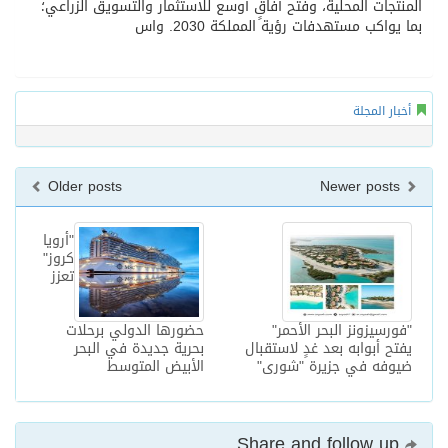
المنتجات المحلية، وفتح آفاقٍ أوسع للاستثمار والتسويق الزراعي؛
بما يواكب مستهدفات رؤية المملكة 2030. واس
أخبار المجلة
Older posts
Newer posts
"أرويا
كروز"
تعزز
"فورسيزونز البحر الأحمر"
حضورها الدولي برحلات
يفتح أبوابه بعد غدٍ لاستقبال
بحرية جديدة في البحر
ضيوفه في جزيرة "شورى"
الأبيض المتوسط
Share and follow up