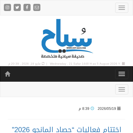
5 August 2026 Y |
Wednesday , 21 Safar 1448 H as
مايو 19, 2026 , 20:39 م
2026/05/19
8:39 م
اختتام فعاليات “حصاد المانجو 2026”