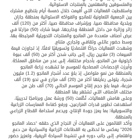
والمتسوقين والمهتمين بالمنتجات الاستوائية.
واستقطبت الفعاليات التي أُقيمت خلال خمسة أيام بتنظيمٍ مشترك
بين الجمعية التعاونية للمانجو والفواكه الاستوائية بمنطقة جازان
وبلدية محافظة صبيا، وبإشراف محافظة صبيا، أكثر من (120) ألف
زائر وزائرة من داخل المنطقة وخارجها، فيما شارك (50) مزارعًا في
عرض أصناف متعددة من المانجو والمنتجات التحويلية المرتبطة بها،
وسط حضورٍ عائلي وثقافي وتجاري متنامٍ.
وشهدت الفعاليات حراكًا اقتصاديًا وتسويقيًا لافتًا، إذ تجاوزت قيمة
المبيعات (3) ملايين ريال، إلى جانب شحن أكثر من (50) ألف عبوة
كرتونية من المانجو، بأحجام مختلفة، إلى عددٍ من مناطق المملكة.
وأبرزت الإحصاءات المصاحبة للموسم ما تشهده زراعة المانجو
بالمنطقة من نموٍ متواصل، إذ بلغ عدد أشجار المانجو (1.2) مليون
شجرة، يتولى رعايتها أكثر من (20) ألف مزارع في نحو (19) ألف
مزرعة، فيما بلغ حجم إنتاج الموسم الحالي (70) ألف طن من
مختلف الأصناف التي تشتهر بها المنطقة.
وعلى هامش الفعاليات، نُظّمت (50) ورشة عمل وبرنامجًا تدريبيًا،
استهدفت تطوير قدرات المزارعين، ورفع كفاءة الممارسات الزراعية
والتسويقية؛ بما يعزز جودة الإنتاج، ويدعم استدامة القطاع الزراعي
بالمنطقة.
وأكد القائمون على الفعاليات أن النجاح الذي حققه “حصاد المانجو
2026” يعكس ما تحظى به القطاعات الزراعية والسياحية من دعمٍ
واهتمام، إلى جانب دوره في تنشيط السياحة الريفية، وتعزيز حضور