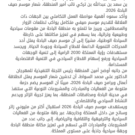
بن سعد بن عبدالله بن تركي نائب أمير المنطقة، شعار موسم صيف
الباحة 2026.
وأكد سموه أهمية مواصلة العمل التكاملي بين الجهات ذات
العلاقة لتقديم موسم صيفي متكامل يواكب تطلعات الزوار
والمصطافين، ويبرز ما تتمتع به منطقة الباحة من مقومات سياحية
وطبيعية وتراثية، بما يسهم في تعزيز مكانتها على خارطة
السياحة الوطنية، مشيرًا إلى أن موسم صيف الباحة يمثل أحد
المحركات التنموية الداعمة لقطاع السياحة وجودة الحياة, ويجسد
مستهدفات رؤية المملكة 2030 الرامية إلى تنمية الوجهات
السياحية ورفع إسهام القطاع السياحي في التنمية الاقتصادية
المستدامة.
من جانبه أوضح أمين المنطقة رئيس اللجنة التنفيذية للمهرجان
الدكتور علي محمد السواط، أن تدشين شعار الموسم يمثل انطلاقة
أعمال وبرامج صيف الباحة 2026، مبينًا أن الموسم يضم حزمة
متنوعة من الفعاليات والمبادرات والمشروعات النوعية التي ستنفذ
في مدينة الباحة ومحافظات المنطقة، بما يعزز تجربة الزائر ويدعم
النشاط السياحي والاقتصادي.
ويستهدف موسم صيف الباحة 2026 استقبال أكثر من مليوني زائر
وسائح من داخل المملكة وخارجها، عبر باقة متنوعة من الفعاليات
السياحية والترفيهية والثقافية والرياضية، إلى جانب عدد من
المشروعات والمبادرات التي تسهم في تعزيز مكانة منطقة الباحة
وجهةً سياحيةً جاذبةً على مستوى المملكة.