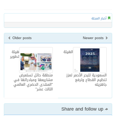
أخبار المجلة
Older posts
Newer posts
الهيئة
هيئة
تطوير
السعودية للبحر الأحمر تعزز
منطقة حائل تستعرض
تنظيم القطاع وترفع
مشاريعها ومبادراتها في
جاهزيته
"المنتدى الحضري العالمي
الثالث عشر"
Share and follow up