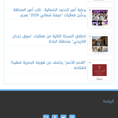
برعاية أمير الحدود الشمالية.. نائب أمير المنطقة
يدشّن فعاليات “صيفنا شمالي 2026” بعرعر
انطلاق النسخة الثانية من فعاليات “سوق رغدان
التاريخي” بمنطقة الباحة
“القصر الأحمر” يكشف عن هويته البصرية تمهيدًا
لافتتاحه
الروابط