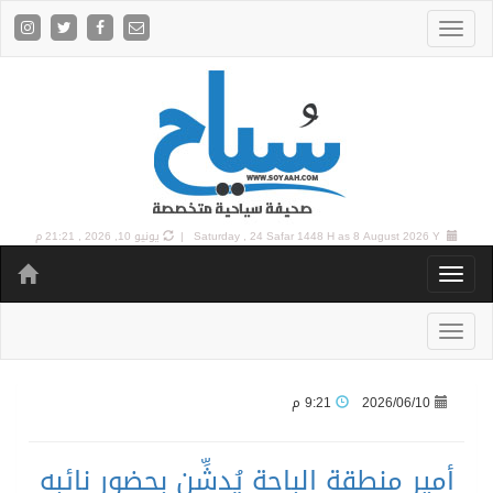
8 August 2026 Y |
Saturday , 24 Safar 1448 H as
يونيو 10, 2026 , 21:21 م
2026/06/10
9:21 م
أمير منطقة الباحة يُدشِّن بحضور نائبه