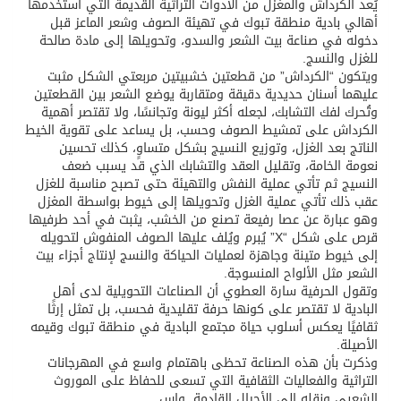
يُعد الكرداش والمغزل من الأدوات التراثية القديمة التي أستخدمها
أهالي بادية منطقة تبوك في تهيئة الصوف وشعر الماعز قبل
دخوله في صناعة بيت الشعر والسدو، وتحويلها إلى مادة صالحة
للغزل والنسج.
ويتكون “الكرداش” من قطعتين خشبيتين مربعتي الشكل مثبت
عليهما أسنان حديدية دقيقة ومتقاربة يوضع الشعر بين القطعتين
وتُحرك لفك التشابك، لجعله أكثر ليونة وتجانسًا، ولا تقتصر أهمية
الكرداش على تمشيط الصوف وحسب، بل يساعد على تقوية الخيط
الناتج بعد الغزل، وتوزيع النسيج بشكل متساوٍ، كذلك تحسين
نعومة الخامة، وتقليل العقد والتشابك الذي قد يسبب ضعف
النسيج ثم تأتي عملية النفش والتهيئة حتى تصبح مناسبة للغزل
عقب ذلك تأتي عملية الغزل وتحويلها إلى خيوط بواسطة المغزل
وهو عبارة عن عصا رفيعة تصنع من الخشب، يثبت في أحد طرفيها
قرص على شكل “X” يُبرم ويُلف عليها الصوف المنفوش لتحويله
إلى خيوط متينة وجاهزة لعمليات الحياكة والنسج لإنتاج أجزاء بيت
الشعر مثل الألواح المنسوجة.
وتقول الحرفية سارة العطوي أن الصناعات التحويلية لدى أهل
البادية لا تقتصر على كونها حرفة تقليدية فحسب، بل تمثل إرثًا
ثقافيًا يعكس أسلوب حياة مجتمع البادية في منطقة تبوك وقيمه
الأصيلة.
وذكرت بأن هذه الصناعة تحظى باهتمام واسع في المهرجانات
التراثية والفعاليات الثقافية التي تسعى للحفاظ على الموروث
الشعبي ونقله إلى الأجيال القادمة. واس