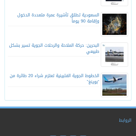
السعودية تطلق تأشيرة عمرة متعددة الدخول
وإقامة 90 يوماً
البحرين: حركة الملاحة والرحلات الجوية تسير بشكل
طبيعي
الخطوط الجوية الفلبينية تعتزم شراء 20 طائرة من
“بوينغ”
الروابط