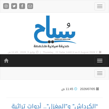
6 August 2026 Y |
Thursday , 22 Safar 1448 H as
يوليو 5, 2026 , 11:45 ص
2026/07/05
11:45 ص
“الكرداش” و”المغزل”.. أدوات تراثية