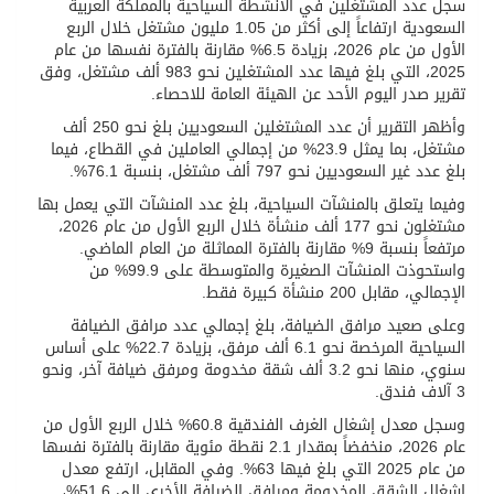
سجل عدد المشتغلين في الأنشطة السياحية بالمملكة العربية
السعودية ارتفاعاً إلى أكثر من 1.05 مليون مشتغل خلال الربع
الأول من عام 2026، بزيادة 6.5% مقارنة بالفترة نفسها من عام
2025، التي بلغ فيها عدد المشتغلين نحو 983 ألف مشتغل، وفق
تقرير صدر اليوم الأحد عن الهيئة العامة للاحصاء.
وأظهر التقرير أن عدد المشتغلين السعوديين بلغ نحو 250 ألف
مشتغل، بما يمثل 23.9% من إجمالي العاملين في القطاع، فيما
بلغ عدد غير السعوديين نحو 797 ألف مشتغل، بنسبة 76.1%.
وفيما يتعلق بالمنشآت السياحية، بلغ عدد المنشآت التي يعمل بها
مشتغلون نحو 177 ألف منشأة خلال الربع الأول من عام 2026،
مرتفعاً بنسبة 9% مقارنة بالفترة المماثلة من العام الماضي.
واستحوذت المنشآت الصغيرة والمتوسطة على 99.9% من
الإجمالي، مقابل 200 منشأة كبيرة فقط.
وعلى صعيد مرافق الضيافة، بلغ إجمالي عدد مرافق الضيافة
السياحية المرخصة نحو 6.1 ألف مرفق، بزيادة 22.7% على أساس
سنوي، منها نحو 3.2 ألف شقة مخدومة ومرفق ضيافة آخر، ونحو
3 آلاف فندق.
وسجل معدل إشغال الغرف الفندقية 60.8% خلال الربع الأول من
عام 2026، منخفضاً بمقدار 2.1 نقطة مئوية مقارنة بالفترة نفسها
من عام 2025 التي بلغ فيها 63%. وفي المقابل، ارتفع معدل
إشغال الشقق المخدومة ومرافق الضيافة الأخرى إلى 51.6%،