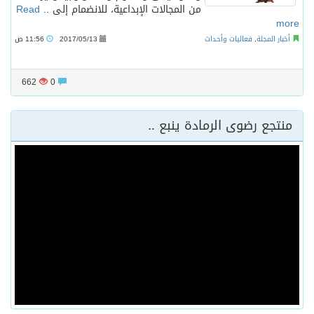
من المجالات الإبداعية، للانضمام إلى ..
Read
more
أخبار المجلة
,
فعاليات وأحداث
2017/05/13
11:56 ص
662
0
منتجع رضوى الرمادة ينبع ..