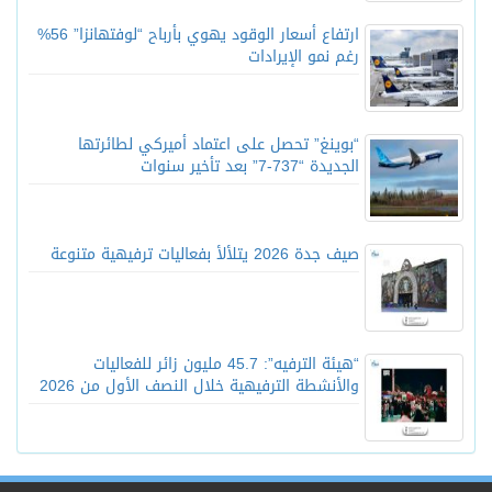
ارتفاع أسعار الوقود يهوي بأرباح “لوفتهانزا” 56%
رغم نمو الإيرادات
“بوينغ” تحصل على اعتماد أميركي لطائرتها
الجديدة “737-7” بعد تأخير سنوات
صيف جدة 2026 يتلألأ بفعاليات ترفيهية متنوعة
“هيئة الترفيه”: 45.7 مليون زائر للفعاليات
والأنشطة الترفيهية خلال النصف الأول من 2026