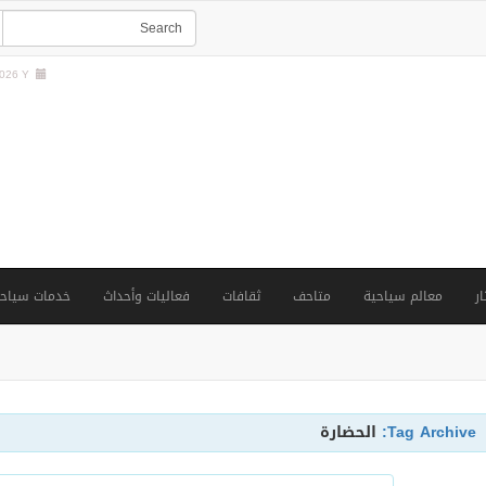
26 Y |
ار
معالم سياحية
متاحف
ثقافات
فعاليات وأحداث
خدمات سياحي
Tag Archive:
الحضارة