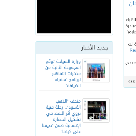
ان
انباء
بادرة
اره(
كة نت
جديد الأخبار
Re
وزارة السياحة توقّع
المجموعة الثانية من
مذكرات التفاهم
لبرنامج “سفراء
683
الضيافة”
متحف “الذهب
الأسود”.. رحلة فنية
تروي أثر النفط في
تشكيل الحضارة
الإنسانية ضمن “صيفنا
على كيفنا”