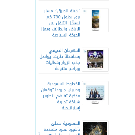
“هيئة الطرق”: مسار
بري بطول 790 كم
يُسهّل التنقل بين
الرياض والطائف ويعزز
الحركة السياحية
المهرجان الصيفي
بمحافظة طريف يواصل
جذب الزوار بفعاليات
وبرامج متنوعة
الخطوط السعودية
وطيران جارودا توقعان
مذكرة تفاهم لتطوير
شراكة تجارية
إستراتيجية
السعودية تطلق
تأشيرة عمرة متعددة