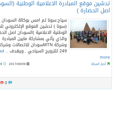
تدشين موقع المبادرة الاعلامية الوطنية (السود
اصل الحضارة )
سياح:سونا تم امس بوكالة السودان لل
(سونا ) تدشين الموقع الإلكتروني للم
الوطنية الاعلامية )السودان اصل الحض
والذي يأتي بمشاركة مابين المبادرة
وشركة MTNسودان للاتصالات وشر
249 للترويج السياحي ..ويهدف ..
ad
more
أخبار المجلة
2017/08/09
11:59 ص
0