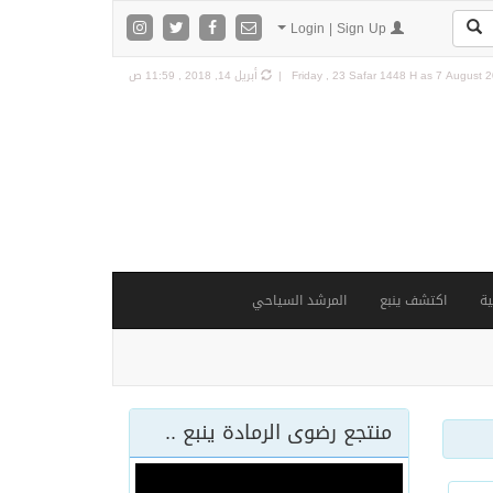
Login | Sign Up
7 August 20
Friday , 23 Safar 1448 H as
أبريل 14, 2018 , 11:59 ص
ة
اكتشف ينبع
المرشد السياحي
منتجع رضوى الرمادة ينبع ..