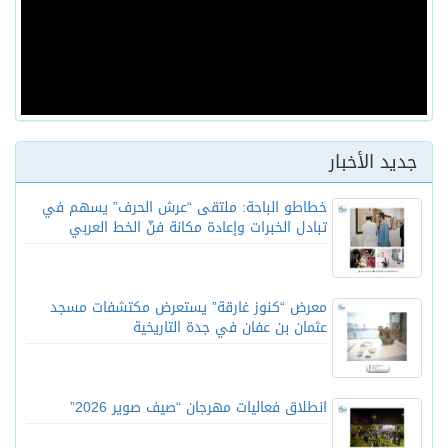
جديد الأخبار
خطاطو الباحة: ملتقى “عرش الحرف” يسهم في
تبادل الخبرات وإعادة مكانة فنّ الخط العربي
معرض “كنوز غارقة” يستعرض مكتشفات مسجد
عثمان بن عفان في جدة التاريخية
انطلاق فعاليات مهرجان “صيف صوير 2026”