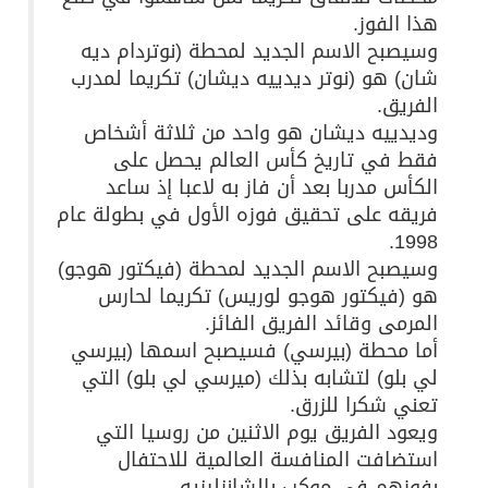
هذا الفوز.
وسيصبح الاسم الجديد لمحطة (نوتردام ديه
شان) هو (نوتر ديدييه ديشان) تكريما لمدرب
الفريق.
وديدييه ديشان هو واحد من ثلاثة أشخاص
فقط في تاريخ كأس العالم يحصل على
الكأس مدربا بعد أن فاز به لاعبا إذ ساعد
فريقه على تحقيق فوزه الأول في بطولة عام
1998.
وسيصبح الاسم الجديد لمحطة (فيكتور هوجو)
هو (فيكتور هوجو لوريس) تكريما لحارس
المرمى وقائد الفريق الفائز.
أما محطة (بيرسي) فسيصبح اسمها (بيرسي
لي بلو) لتشابه بذلك (ميرسي لي بلو) التي
تعني شكرا للزرق.
ويعود الفريق يوم الاثنين من روسيا التي
استضافت المنافسة العالمية للاحتفال
بفوزهم في موكب بالشانزليزيه.