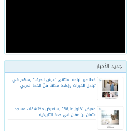
جديد الأخبار
خطاطو الباحة: ملتقى “عرش الحرف” يسهم في
تبادل الخبرات وإعادة مكانة فنّ الخط العربي
معرض “كنوز غارقة” يستعرض مكتشفات مسجد
عثمان بن عفان في جدة التاريخية