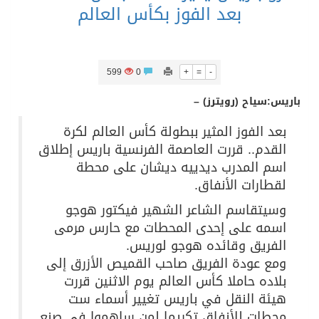
بعد الفوز بكأس العالم
599
0
+
=
-
باريس:سياح (رويترز) –
بعد الفوز المثير ببطولة كأس العالم لكرة
القدم.. قررت العاصمة الفرنسية باريس إطلاق
اسم المدرب ديدييه ديشان على محطة
لقطارات الأنفاق.
وسيتقاسم الشاعر الشهير فيكتور هوجو
اسمه على إحدى المحطات مع حارس مرمى
الفريق وقائده هوجو لوريس.
ومع عودة الفريق صاحب القميص الأزرق إلى
بلاده حاملا كأس العالم يوم الاثنين قررت
هيئة النقل في باريس تغيير أسماء ست
محطات للأنفاق تكريما لمن ساهموا في صنع