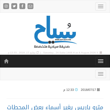
8 August 2026 Y |
Saturday , 24 Safar 1448 H as
يوليو 17, 2018 , 12:33 م
2018/07/17
12:33 م
مترو باريس يغير أسماء بعض المحطات