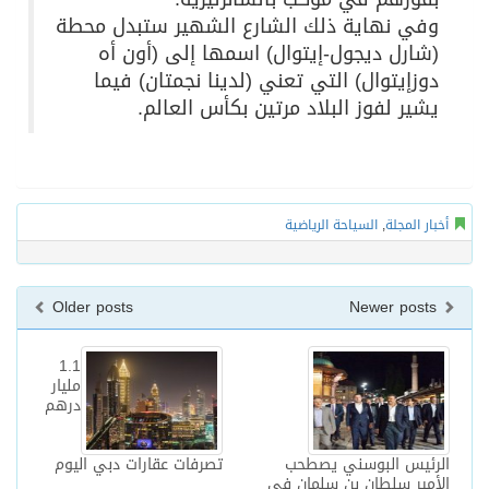
وفي نهاية ذلك الشارع الشهير ستبدل محطة
(شارل ديجول-إيتوال) اسمها إلى (أون أه
دوزإيتوال) التي تعني (لدينا نجمتان) فيما
يشير لفوز البلاد مرتين بكأس العالم.
أخبار المجلة
,
السياحة الرياضية
Older posts
Newer posts
1.1
مليار
درهم
الرئيس البوسني يصطحب
تصرفات عقارات دبي اليوم
الأمير سلطان بن سلمان في