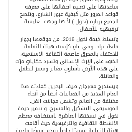
ساعدتها على تعليم اطفالها على معرفة
قواعد المرور مثل كيفية عبور الشارع، وتنصح
الجميع بزيارة (نخول ) لأنها وجهه تعليمية
ترفيهية للأطفال.
وتسلط خيمة نخول 2018، من موقعها بجوار
قلعة عراد، وفي عامٍ كرّسته هيئة الثقافة
للاحتفاء بالمحرق عاصمة الثقافة الاسلامية،
الضوء على الإرث الإنساني وتسرد حكاياتٍ مرّت
على هذه الأرض بأسلوبٍ مغاير ومميز للطفل
والعائلة.
ويستدرج مهرجان صيف البحرين كعادته هذا
العام العديد من الفعاليات أيضاً من أنحاء
مختلفة من العالم وتشمل مجالات الفن،
الموسيقى، التشكيل والمسرح. و تتميز خيمة
نخول في نسختها العاشرة باستضافة معظم
الأنشطة الثقافية والترفيهية حيث أقامت
هيئة الثقافة مسرحًا خاصاً يقدم عروضًا قادمة