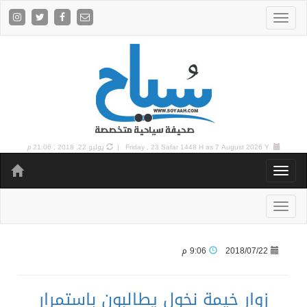
7 August 2026 Y |
Friday , 23 Safar 1448 H as
يوليو 22, 2018 , 21:06 م
2018/07/22
9:06 م
زوار خيمة نخول يطالبون باستمرار