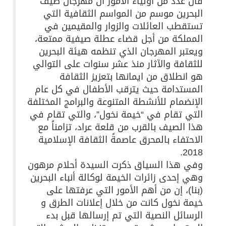
قال عدد من أولياء الأمور أن مهرجان صيف
البحرين موسم من المواسم الثقافية التي
تستقطب العائلات والزوار والمقيمين في
المملكة من أجل قضاء عطلة صيفية ممتعة،
ويعتبر المهرجان الذي تنظمه هيئة البحرين
للثقافة والآثار منذ عشر سنوات على التوالي
هو انطلاق من ايمانها بتعزيز الثقافة
المستدامة حيث يترقب الأطفال في كل عام
الإنضمام للأنشطة المتنوعة والبرامج المختلفة
التي تقام في “خيمة نخول”، والتي تقام في
هذا الصيف بالقرب من قلعة عراد، تزامناً مع
الاحتفاء بالمحرق عاصمةً الثقافة الإسلامية
2018.
وفي هذا السياق ذكرت السيدة أحلام مرهون
وهي إحدى زائرات الخيمة لوكالة أنباء البحرين
(بنا)، إن من أهم الأمور التي عرفتها على
خيمة نخول كانت من خلال إعلانات الطرق و
الرسائل النصية التي تم إرسالها قبل بدء