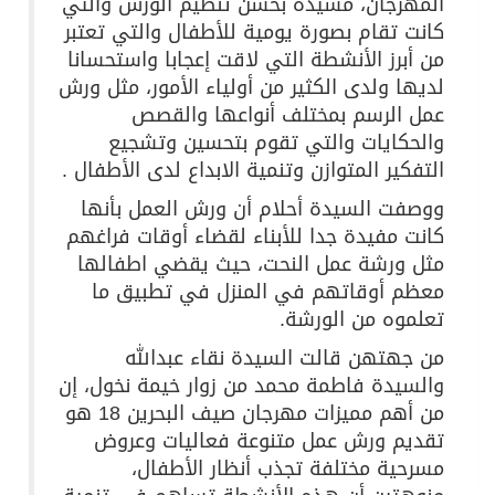
المهرجان، مشيدة بحسن تنظيم الورش والتي
كانت تقام بصورة يومية للأطفال والتي تعتبر
من أبرز الأنشطة التي لاقت إعجابا واستحسانا
لديها ولدى الكثير من أولياء الأمور، مثل ورش
عمل الرسم بمختلف أنواعها والقصص
والحكايات والتي تقوم بتحسين وتشجيع
التفكير المتوازن وتنمية الابداع لدى الأطفال .
ووصفت السيدة أحلام أن ورش العمل بأنها
كانت مفيدة جدا للأبناء لقضاء أوقات فراغهم
مثل ورشة عمل النحت، حيث يقضي اطفالها
معظم أوقاتهم في المنزل في تطبيق ما
تعلموه من الورشة.
من جهتهن قالت السيدة نقاء عبدالله
والسيدة فاطمة محمد من زوار خيمة نخول، إن
من أهم مميزات مهرجان صيف البحرين 18 هو
تقديم ورش عمل متنوعة فعاليات وعروض
مسرحية مختلفة تجذب أنظار الأطفال،