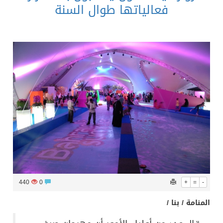
فعالياتها طوال السنة
440
0
+
=
-
المنامة / بنا /