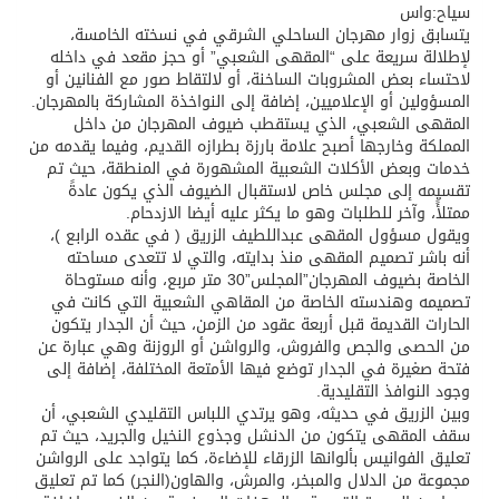
سياح:واس
يتسابق زوار مهرجان الساحلي الشرقي في نسخته الخامسة،
لإطلالة سريعة على “المقهى الشعبي” أو حجز مقعد في داخله
لاحتساء بعض المشروبات الساخنة، أو لالتقاط صور مع الفنانين أو
المسؤولين أو الإعلاميين، إضافة إلى النواخذة المشاركة بالمهرجان.
المقهى الشعبي، الذي يستقطب ضيوف المهرجان من داخل
المملكة وخارجها أصبح علامة بارزة بطرازه القديم، وفيما يقدمه من
خدمات وبعض الأكلات الشعبية المشهورة في المنطقة، حيث تم
تقسيمه إلى مجلس خاص لاستقبال الضيوف الذي يكون عادةً
ممتلأً، وآخر للطلبات وهو ما يكثر عليه أيضا الازدحام.
ويقول مسؤول المقهى عبداللطيف الزريق ( في عقده الرابع )،
أنه باشر تصميم المقهى منذ بدايته، والتي لا تتعدى مساحته
الخاصة بضيوف المهرجان”المجلس”30 متر مربع، وأنه مستوحاة
تصميمه وهندسته الخاصة من المقاهي الشعبية التي كانت في
الحارات القديمة قبل أربعة عقود من الزمن، حيث أن الجدار يتكون
من الحصى والجص والفروش، والرواشن أو الروزنة وهي عبارة عن
فتحة صغيرة في الجدار توضع فيها الأمتعة المختلفة، إضافة إلى
وجود النوافذ التقليدية.
وبين الزريق في حديثه، وهو يرتدي اللباس التقليدي الشعبي، أن
سقف المقهى يتكون من الدنشل وجذوع النخيل والجريد، حيث تم
تعليق الفوانيس بألوانها الزرقاء للإضاءة، كما يتواجد على الرواشن
مجموعة من الدلال والمبخر، والمرش، والهاون(النجر) كما تم تعليق