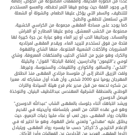
عددا من الصورة القديمة، والمهفات المصنوعة من الخوص، إضافة
إلى وجود القفة حيث يوضع فيها التمر لحفظه، والعسو المستخدم
للتنظيف، والسفر التي يؤكل عليها الطعام، والشولة أو الشعلة
التي تستعمل للطهي والطبخ.
كما يوجد على مساحة المقهى مجموعة من الكراسي الخشبية،
مصنوعة من الخشب المعشق، وضع عليها المطارح أو الفراش
والمساند، وبجانبها الحب أو زير الماء وهو عبارة عن جرة كبيرة لها
فتحة من فوق تستخدم لتبريد الماء، ويقدم المقهى لمرتاديه
المشروبات والأكلات الشعبية المتنوعة، منها الشاي والقهوة
والكرك وهو مزيج من الشاي الحليب والمنكهات المعروفة، وشاي
لومي بـ”الليمون” والدارسين، إضافة الباجلة” الفول”، والبليلة
“النخي”، والساقو، والكوارع، واللقيمات، والسنبوسة، وغيرها.
ولفت الزريق النظر إلى أن متوسط مرتادي المقهى منذ انطلاق
المهرجان يوميا نحو 2000 شخص، وأن هذه أول مشاركه له، معبرا
عن شكره لدعمه من قبل مدير عام فرع هيئة السياحة والتراث
الوطني بالمنطقة الشرقية المهندس عبداللطيف البنيان، والنوخذة
فيصل الدوسري.
ويشد انتباهك أثناء جلوسك بالمقهى الشاب “عبدالله الدوسري”
وهو في عقده الثالث من العمر، بابتسامته وأريحيته في تقديم
طالبات رواد المقهى، دون تعب أو عناء ملبيا رغبات الجميع، حيث
يطلق عليه “مهدلي” وتعني عامل القهوة، وهو ما اختير له في
الإعلام الخليجي كـ”كركتر” حسب ما يفسره رواد المقهى، ويتبادل
زائروا المقهى العديد من الأحاديث عن الفعاليات وأبرز الأركان