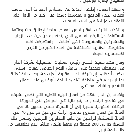
التنفيذي لإمارة أبوظبي .
و شهد المعرض إطلاق العديد من المشاريع العقارية التي تناسب
أصحاب الدخل المرتفع والمتوسط وسط اقبال كبير من الزوار فاق
التوقعات وزيادة في نسب المبيعات .
و اتخذت الشركات العقارية من المعرض منصة لإطلاق مشروعاتها
للاستفادة من الزخم العالمي الذي يتمتع به من حيث عدد الزوار
والمشاركين والمشروعات التي أطلقت .. واستعرضت نخبة
مشاريعها العقارية للاستفادة من العدد الكبير من الفرص
الاستثمارية القيمة.
وقال فهد سعيد الكتبي رئيس العمليات التشغيلية بشركة الدار
في تصريحات صحفية على هامش اليوم الختامي لمعرض سيتي
سكيب أبوظبي إن شركة الدار العقارية أنجزت مشروعات بنية تحتية
بـمليار درهم في منطقة شاطئ الراحة بأبوظبي منها أعمال
التشجير وإنشاء المماشي .
وأضاف إن الدار انتهت من أعمال البنية التحتية التي تخص الشركة
في شاطئ الراحة و ما يتم حاليا هي المرافق التي تطورها
الجهات الحكومية مشيرا إلى أن الشركة تختص بتطوير 30 في
المائة من أعمال مشروع شاطئ الراحة في حين تم طرح 70 في
المائة للاستثمار للراغبين من جانب المطورين الفرعيين وتشمل تلك
النسبة حوالي 200 قطعة تم بيعها بشكل مباشر ليتم تطويرها من
جانب المشترين .