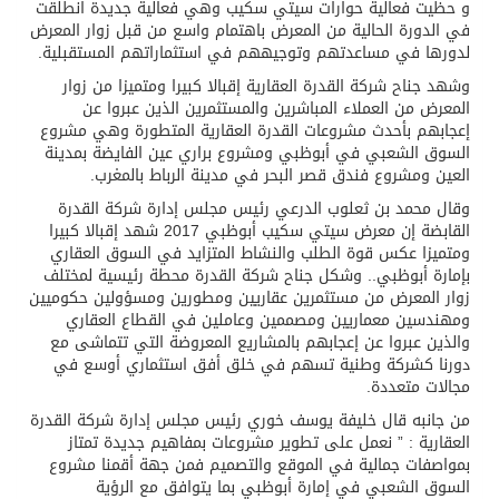
و حظيت فعالية حوارات سيتي سكيب وهي فعالية جديدة انطلقت
في الدورة الحالية من المعرض باهتمام واسع من قبل زوار المعرض
لدورها في مساعدتهم وتوجيههم في استثماراتهم المستقبلية.
وشهد جناح شركة القدرة العقارية إقبالا كبيرا ومتميزا من زوار
المعرض من العملاء المباشرين والمستثمرين الذين عبروا عن
إعجابهم بأحدث مشروعات القدرة العقارية المتطورة وهي مشروع
السوق الشعبي في أبوظبي ومشروع براري عين الفايضة بمدينة
العين ومشروع فندق قصر البحر في مدينة الرباط بالمغرب.
وقال محمد بن ثعلوب الدرعي رئيس مجلس إدارة شركة القدرة
القابضة إن معرض سيتي سكيب أبوظبي 2017 شهد إقبالا كبيرا
ومتميزا عكس قوة الطلب والنشاط المتزايد في السوق العقاري
بإمارة أبوظبي.. وشكل جناح شركة القدرة محطة رئيسية لمختلف
زوار المعرض من مستثمرين عقاريين ومطورين ومسؤولين حكوميين
ومهندسين معماريين ومصممين وعاملين في القطاع العقاري
والذين عبروا عن إعجابهم بالمشاريع المعروضة التي تتماشى مع
دورنا كشركة وطنية تسهم في خلق أفق استثماري أوسع في
مجالات متعددة.
من جانبه قال خليفة يوسف خوري رئيس مجلس إدارة شركة القدرة
العقارية : ” نعمل على تطوير مشروعات بمفاهيم جديدة تمتاز
بمواصفات جمالية في الموقع والتصميم فمن جهة أقمنا مشروع
السوق الشعبي في إمارة أبوظبي بما يتوافق مع الرؤية