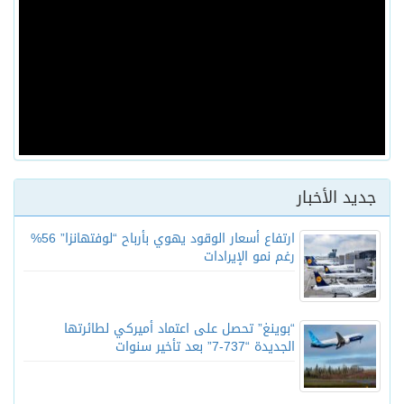
جديد الأخبار
ارتفاع أسعار الوقود يهوي بأرباح “لوفتهانزا” 56%
رغم نمو الإيرادات
“بوينغ” تحصل على اعتماد أميركي لطائرتها
الجديدة “737-7” بعد تأخير سنوات