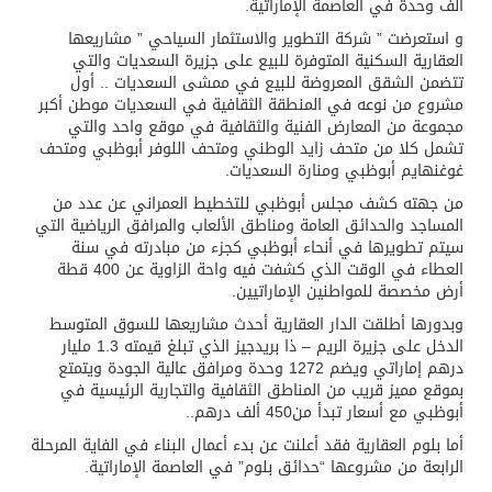
ألف وحدة في العاصمة الإماراتية.
و استعرضت ” شركة التطوير والاستثمار السياحي ” مشاريعها
العقارية السكنية المتوفرة للبيع على جزيرة السعديات والتي
تتضمن الشقق المعروضة للبيع في ممشى السعديات .. أول
مشروع من نوعه في المنطقة الثقافية في السعديات موطن أكبر
مجموعة من المعارض الفنية والثقافية في موقع واحد والتي
تشمل كلا من متحف زايد الوطني ومتحف اللوفر أبوظبي ومتحف
غوغنهايم أبوظبي ومنارة السعديات.
من جهته كشف مجلس أبوظبي للتخطيط العمراني عن عدد من
المساجد والحدائق العامة ومناطق الألعاب والمرافق الرياضية التي
سيتم تطويرها في أنحاء أبوظبي كجزء من مبادرته في سنة
العطاء في الوقت الذي كشفت فيه واحة الزاوية عن 400 قطة
أرض مخصصة للمواطنين الإماراتيين.
وبدورها أطلقت الدار العقارية أحدث مشاريعها للسوق المتوسط
الدخل على جزيرة الريم – ذا بريدجيز الذي تبلغ قيمته 1.3 مليار
درهم إماراتي ويضم 1272 وحدة ومرافق عالية الجودة ويتمتع
بموقع مميز قريب من المناطق الثقافية والتجارية الرئيسية في
أبوظبي مع أسعار تبدأ من450 ألف درهم..
أما بلوم العقارية فقد أعلنت عن بدء أعمال البناء في الفاية المرحلة
الرابعة من مشروعها “حدائق بلوم” في العاصمة الإماراتية.