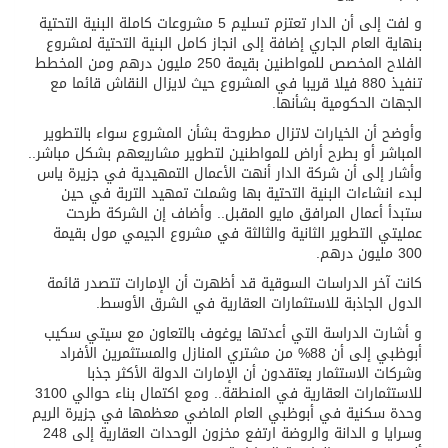
و لفت إلى أن الدار تعتزم تسليم 5 مشروعات كاملة البنية التحتية
بنهاية العام الجاري إضافة إلى انجاز كامل البنية التحتية لمشروع
الفلاح المخصص للمواطنين بقيمة 250 مليون درهم ومن المخطط
تنفيذ 880 فيلا قريبا في المشروع حيث لايزال النقاش قائما مع
الجهات الحكومية بشأنها.
وأوضح أن الخيارات لاتزال مطروحة بشأن المشروع سواء بالتطوير
المباشر أو بطرح أراض للمواطنين لتطوير مشاريعهم بشكل مباشر..
وأشار إلى أن شركة الدار أنهت الأعمال التمهيدية في جزيرة ياس
لبدء انشاءات البنية التحتية بها وشملت تمهيد التربة في حين
ستبدأ أعمال المرافق مايو المقبل.. وأضاف إن الشركة طرحت
عمليتي التطوير الثانية والثالثة في مشروع الجيمي مول بقيمة
300 مليون درهم.
كانت آخر الدراسات السوقية قد أظهرت أن الإمارات تتصدر قائمة
الدول الجاذبة للاستثمارات العقارية في الشرق الأوسط.
و أشارت الدراسة التي أعدتها يوغوف بالتعاون مع سيتي سكيب
أبوظبي إلى أن 88% من مشتري المنازل والمستثمرين الأفراد
وشركات الاستثمار يعتقدون أن الإمارات الدولة الأكثر جذبا
للاستثمارات العقارية في المنطقة.. ومع اكتمال بناء حوالي 3100
وحدة سكنية في أبوظبي العام الماضي معظمها في جزيرة الريم
وسرايا و الدانة والروضة ارتفع مخزون الوحدات العقارية إلى 248