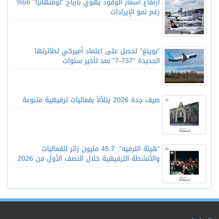
ارتفاع أسعار الوقود يهوي بأرباح “لوفتهانزا” 56%
رغم نمو الإيرادات
“بوينغ” تحصل على اعتماد أميركي لطائرتها
الجديدة “737-7” بعد تأخير سنوات
صيف جدة 2026 يتلألأ بفعاليات ترفيهية متنوعة
“هيئة الترفيه”: 45.7 مليون زائر للفعاليات
والأنشطة الترفيهية خلال النصف الأول من 2026