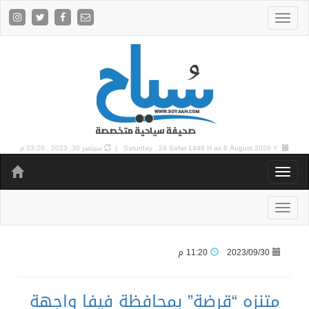
8 August 2026 Y |
Saturday , 24 Safar 1448 H as
سبتمبر 30, 2023 , 23:20 م
2023/09/30
11:20 م
متنزه “قرضة” بمحافظة فيفا واجهة