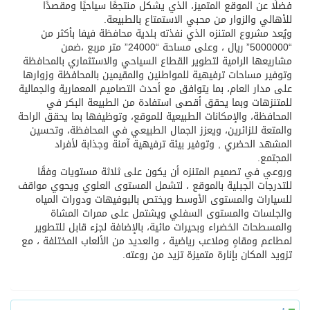
فضلًا عن الموقع المتميز، الذي يشكل منتجعًا سياحيًا ومقصدًا
للأهالي والزوار من محبي الاستمتاع بالطبيعة.
ويُعد مشروع المتنزه الذي نفذته بلدية محافظة فيفا بأكثر من
“5000000” ريال ، وعلى مساحة “24000” متر مربع ،ضمن
مشاريعها الرامية لتطوير القطاع السياحي والاستثماري بالمحافظة
وتوفير مساحات ترفيهية للمواطنين والمقيمين بالمحافظة وزوارها
على مدار العام، بما يتوافق مع أحدث التصاميم المعمارية والجمالية
للمتنزهات وبما يحقق أقصى استفادة من الطبيعة البكر في
المحافظة، والإمكانات الطبيعية للموقع، وتوظيفها بما يحقق الراحة
والمتعة للزائرين، ويعزز الجمال الطبيعي في المحافظة، وتحسين
المشهد الحضري , وتوفير بيئة ترفيهية آمنة وجذابة لأفراد
المجتمع.
وروعي في تصميم المتنزه أن يكون على ثلاثة مستويات وفقًا
للتدرجات الجبلية بالموقع ، لتشمل المستوى العلوي ويحوي مواقف
للسيارات والمستوى الأوسط ويختص بالبوفيهات ودورات المياه
والجلسات والمستوى السفلي ويشتمل على ممرات المشاة
والمسطحات الخضراء وبحيرات مائية، بالإضافة لجزء قابل للتطوير
لمطاعم ومقاهٍ وملاعب رياضية ، والعديد من الألعاب المختلفة ، مع
تزويد المكان بإنارة متميزة تزيد من روعته.