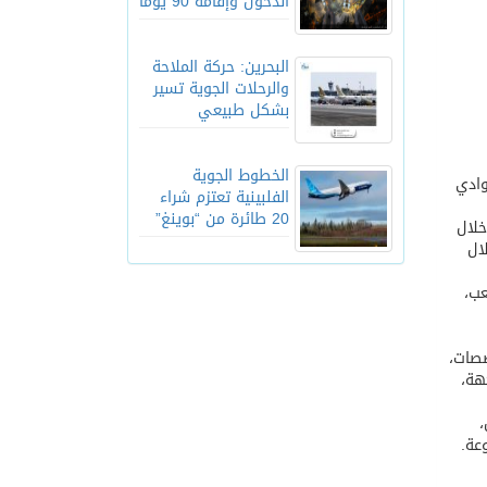
الدخول وإقامة 90 يوماً
البحرين: حركة الملاحة
والرحلات الجوية تسير
بشكل طبيعي
الخطوط الجوية
وادي
الفلبينية تعتزم شراء
20 طائرة من “بوينغ”
خلال
ال
ما خزان خرساني بسعة (500) متر مكعب،
صصات،
 حقلاً لأشجار الفاكهة،
،
عة.