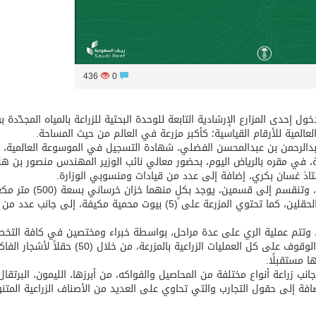
436
0
خول إحدى المزارع الإرشادية التابعة للوحدة البحثية للزراعة بالمياه المجدّدة ب
مية للأرقام القياسية؛ كأكبر مزرعة في العالم من حيث المساحة.
 عبدالرحمن بن عبدالمحسن الفضلي، شهادة التسجيل في الموسوعة العالمية، 
ة، في مقره بالرياض اليوم، بحضور معالي نائب الوزير المهندس منصور بن هل
ستاذ غسان بكري، إضافة إلى عدد من قيادات ومنسوبي الوزارة.
وتبلغ المساحة الإجمالية للمزرعة (3204182) مترًا مربعًا، وتنقسم إلى قسمين، يوجد بكلٍ منه
بالإضافة إلى شبكة ري أوتوماتيكية لكافة المزروعات بالحقلين، كما تحتوي المزرعة على (5) بيوت محمية مكيفة، إلى جانب عدد من
ة، وتتم عملية الري على عدة مراحل، بواسطة خبراء ومختصين في كافة التخ
مثل “الري، والتسميد، والوقاية، والمعدات”؛ للإشراف والوقوف على كل العمليات الزراعية بالمزرعة، من خلال (50)
انب زراعة أنواع مختلفة من المحاصيل والفواكه، من أبرزها، الليمون، البرتقال
لإضافة إلى حقول التجارب والتي تحاوي على العديد من الأصناف الزراعية المتنو