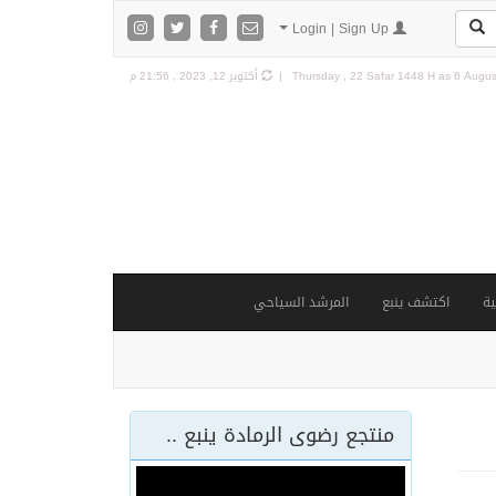
Login | Sign Up
6 August
Thursday , 22 Safar 1448 H as
أكتوبر 12, 2023 , 21:56 م
ة
اكتشف ينبع
المرشد السياحي
منتجع رضوى الرمادة ينبع ..