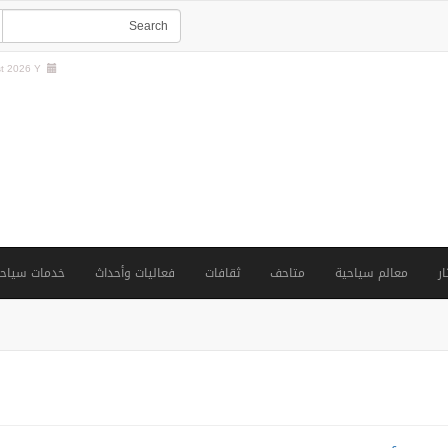
 2026 Y |
ار
معالم سياحية
متاحف
ثقافات
فعاليات وأحداث
خدمات سياحي