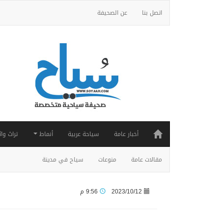
اتصل بنا
عن الصحيفة
أخبار عامة
سياحة عربية
أنماط
تراث واث
مقالات عامة
منوعات
سياح في مدينة
2023/10/12
9:56 م