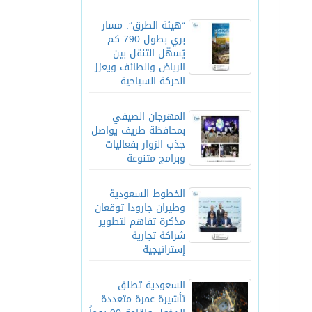
“هيئة الطرق”: مسار
بري بطول 790 كم
يُسهّل التنقل بين
الرياض والطائف ويعزز
الحركة السياحية
المهرجان الصيفي
بمحافظة طريف يواصل
جذب الزوار بفعاليات
وبرامج متنوعة
الخطوط السعودية
وطيران جارودا توقعان
مذكرة تفاهم لتطوير
شراكة تجارية
إستراتيجية
السعودية تطلق
تأشيرة عمرة متعددة