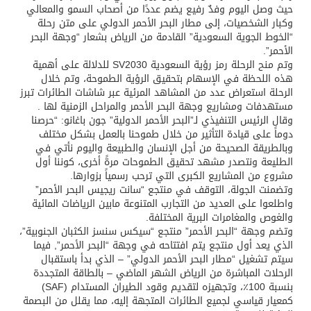
حيث وصل اليوم وفدٌ رفيع يضم عددًا من أصحاب السمو والمعالي
وكبار الشخصيات، إلى مطار البحر الأحمر الدولي على متن رحلة
“الخوط الجوية السعودية” القادمة من الرياض بشعار “وجهة البحر
الأحمر”.
وتم منح الرحلة رمز رؤية السعودية SV2030 للدلالة على أهمية
هذه اللحظة في الإسهام بتحقيق الرؤية الطموحة، وتم خلال
الرحلة استعراض عدد من المشاهد المرئية عبر شاشات الطائرات تبرز
مستهدفات ومشاريع وجهة البحر الأحمر والمراحل الزمنية لها .
وقال الرئيس التنفيذي لـ”البحر الأحمر الدولية” جون باغانو: “حرصنا
دوماً على قيادة التأثير من خلال طموحنا بالعمل بشكل مختلف
وبالطريقة الصحيحة من أجل الإنسان والطبيعة واليوم نأتي في
الطليعة ونتصدر مشهد تحقيق الطموحات مرةً أخرى، كوننا أول
مشروع من المشاريع الكبرى التي ترحب رسمياً بزوارها.
وتضمنت الجولة، التوقف في منتجع “سانت ريجيس البحر الأحمر”
واطلعوا على العديد من التجارب المتنوعة مابين الرياضات المائية
والغوص والمغامرات البرية المختلفة.
وتضم وجهة “البحر الأحمر” منتجع “سيكس سنسز الكثبان الجنوبية”،
الذي يعد أول منتجع يتم افتتاحه في وجهة “البحر الأحمر”, فيما
سيتم تشغيل “مطار البحر الأحمر الدولي” – الذي بدأ باستقبال
الرحلات المباشرة من الرياض الشهر الماضي – بالطاقة المتجددة
بنسبة 100٪، وتجهيزه لتقديم وقود الطيران المستدام (SAF)
كمعيار قياسي لجميع الطائرات المتجهة إليه، مما يقلل من البصمة