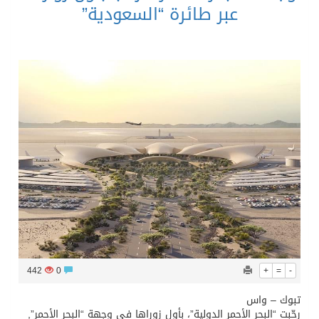
عبر طائرة “السعودية”
442
0
+
=
-
تبوك – واس
رحّبت “البحر الأحمر الدولية”، بأول زوراها في وجهة “البحر الأحمر”,