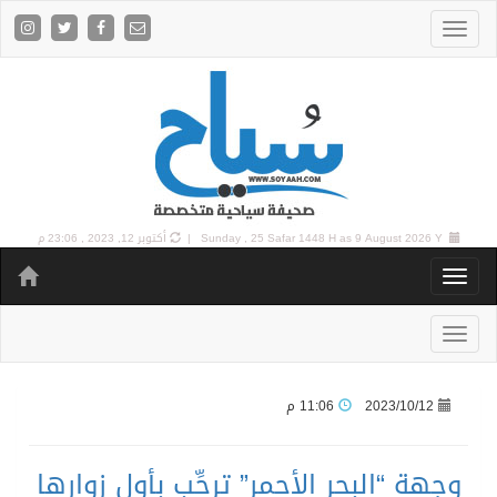
9 August 2026 Y |
Sunday , 25 Safar 1448 H as
أكتوبر 12, 2023 , 23:06 م
2023/10/12
11:06 م
وجهة “البحر الأحمر” ترحِّب بأول زوارها