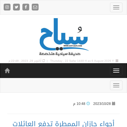
6 August 2026 Y |
Thursday , 22 Safar 1448 H as
أكتوبر 28, 2023 , 22:48 م
2023/10/28
10:48 م
أجواء جازان الممطرة تدفع العائلات