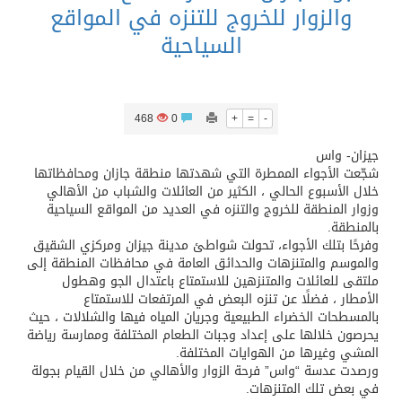
والزوار للخروج للتنزه في المواقع
السياحية
468
0
+
=
-
جيزان- واس
شجّعت الأجواء الممطرة التي شهدتها منطقة جازان ومحافظاتها
خلال الأسبوع الحالي ، الكثير من العائلات والشباب من الأهالي
وزوار المنطقة للخروج والتنزه في العديد من المواقع السياحية
بالمنطقة.
وفرحًا بتلك الأجواء، تحولت شواطئ مدينة جيزان ومركزي الشقيق
والموسم والمتنزهات والحدائق العامة في محافظات المنطقة إلى
ملتقى للعائلات والمتنزهين للاستمتاع باعتدال الجو وهطول
الأمطار ، فضلًا عن تنزه البعض في المرتفعات للاستمتاع
بالمسطحات الخضراء الطبيعية وجريان المياه فيها والشلالات ، حيث
يحرصون خلالها على إعداد وجبات الطعام المختلفة وممارسة رياضة
المشي وغيرها من الهوايات المختلفة.
ورصدت عدسة “واس” فرحة الزوار والأهالي من خلال القيام بجولة
في بعض تلك المتنزهات.