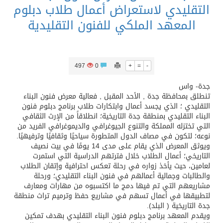
التقليدي لاستعراض أعمال طلاب دبلوم
المعهد الملكي للفنون التقليدية
497
0
+
=
-
جدة- واس
تنطلق بمحافظة جدة , الأحد المقبل , فعالية معرض فنون البناء
التقليدي ؛ الذي يجسد أعمال وابتكارات طلاب برنامج دبلوم فنون
البناء التقليدي بمنطقة جدة التاريخية؛ انطلاقاً من الإرث الثقافي
التي تختزله المملكة والتنوع الجيوغرافي والديموغرافي الفريد من
نوعه؛ لتكون في مصاف الدول المتطورة سياحيًا وثقافيًا وترفيهيًا.
ويوثق المعرض الذي يقام على مدى 14 يومًا في بيت نصيف
التاريخي؛ أعمال الطلاب خلال فترتهم الدراسية التي استمرت
لعامين، حيث يأخذ زواره في رحلة تعكس احترافية وإتقان الطلاب
والطالبات وجمالية أعمالهم في فنون البناء التقليدي؛ ورحلة
مشاريعهم التي تم فيها دمج ما اكتسبوه من مهارات ومعارف
لتطبيقها في أعمال تسهم في مشاريع حفظ وترميم تراث منطقة
جدة التاريخية ( البلد).
ويقدم المعهد برنامج دبلوم فنون البناء التقليدي بهدف تمكين