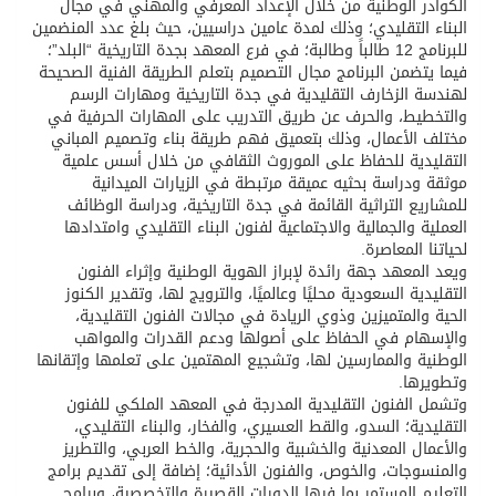
الكوادر الوطنية من خلال الإعداد المعرفي والمهني في مجال
البناء التقليدي؛ وذلك لمدة عامين دراسيين، حيث بلغ عدد المنضمين
للبرنامج 12 طالباً وطالبة؛ في فرع المعهد بجدة التاريخية “البلد”؛
فيما يتضمن البرنامج مجال التصميم بتعلم الطريقة الفنية الصحيحة
لهندسة الزخارف التقليدية في جدة التاريخية ومهارات الرسم
والتخطيط، والحرف عن طريق التدريب على المهارات الحرفية في
مختلف الأعمال، وذلك بتعميق فهم طريقة بناء وتصميم المباني
التقليدية للحفاظ على الموروث الثقافي من خلال أسس علمية
موثقة ودراسة بحثيه عميقة مرتبطة في الزيارات الميدانية
للمشاريع التراثية القائمة في جدة التاريخية، ودراسة الوظائف
العملية والجمالية والاجتماعية لفنون البناء التقليدي وامتدادها
لحياتنا المعاصرة.
ويعد المعهد جهة رائدة لإبراز الهوية الوطنية وإثراء الفنون
التقليدية السعودية محليًا وعالميًا، والترويج لها، وتقدير الكنوز
الحية والمتميزين وذوي الريادة في مجالات الفنون التقليدية،
والإسهام في الحفاظ على أصولها ودعم القدرات والمواهب
الوطنية والممارسين لها، وتشجيع المهتمين على تعلمها وإتقانها
وتطويرها.
وتشمل الفنون التقليدية المدرجة في المعهد الملكي للفنون
التقليدية؛ السدو، والقط العسيري، والفخار، والبناء التقليدي،
والأعمال المعدنية والخشبية والحجرية، والخط العربي، والتطريز
والمنسوجات، والخوص، والفنون الأدائية؛ إضافة إلى تقديم برامج
التعليم المستمر بما فيها الدورات القصيرة والتخصصية، وبرامج