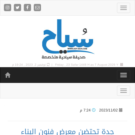
7 August 2026 Y |
Friday , 23 Safar 1448 H as
نوفمبر 2, 2023 , 19:24 م
2023/11/02
7:24 م
جدة تحتضن معرض فنون البناء