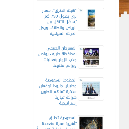
“هيئة الطرق”: مسار
بري بطول 790 كم
يُسهّل التنقل بين
الرياض والطائف ويعزز
الحركة السياحية
المهرجان الصيفي
بمحافظة طريف يواصل
جذب الزوار بفعاليات
وبرامج متنوعة
الخطوط السعودية
وطيران جارودا توقعان
مذكرة تفاهم لتطوير
شراكة تجارية
إستراتيجية
السعودية تطلق
تأشيرة عمرة متعددة