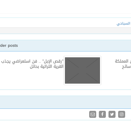
السياحي
lder posts
 المملكة
"رقص الإبل" .. فن استعراضي يجذب ز
القرية التراثية بحائل