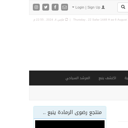
Login | Sign Up
6 August 
Thursday , 22 Safar 1448 H as
مارس 4, 2024 , 22:55 م
ة
اكتشف ينبع
المرشد السياحي
منتجع رضوى الرمادة ينبع ..