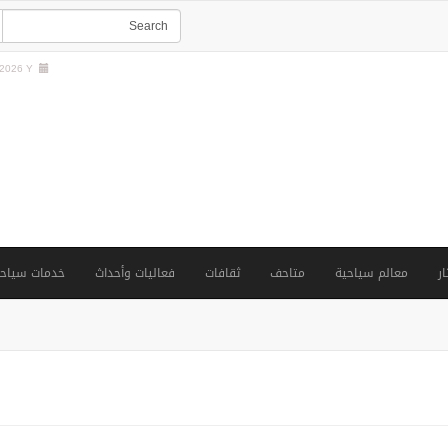
2026 Y |
ار
معالم سياحية
متاحف
ثقافات
فعاليات وأحداث
خدمات سياحي