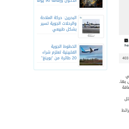
الدخول وإقامة 90 يوماً
البحرين: حركة الملاحة
والرحلات الجوية تسير
بشكل طبيعي
الخطوط الجوية
الفلبينية تعتزم شراء
20 طائرة من “بوينغ”
4
ي
 بها،
افة
ثل
ائط