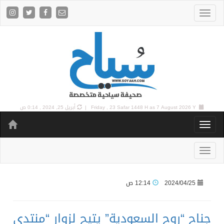
7 August 2026 Y |
Friday , 23 Safar 1448 H as
أبريل 25, 2024 , 0:14 ص
2024/04/25
12:14 ص
جناح “روح السعودية” يتيح لزوار “منتدى