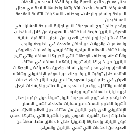
يمثّل معرض منتدى العمرة والزيارة نافذة للعديد من الجهات
المشاركة؛ للتعريف بأحدث ابتكاراتها وتجاربها الرائدة في مجال
السياحة والسفر والرحلات، ومختلف التسهيلات التقنية المقدمة
للمستفيدين.
ويقدم جناح “روح السعودية” التابع لوزارة السياحة المشارك في
المعرض للزائرين فرصة استكشاف السعودية من خلال استقطاب
مختلف شرائح الزوار لخوض العديد من التجارب الثقافية التراثية،
والمغامرات والجولات عبر أماكن متعددة في الطبيعة والبحر،
واستكشاف المعالم السياحية والتضاريس، والفعاليات والعروض
والأنشطة، ومختلف الوجهات التي تزخر بها المملكة والتي تتيح
للزائرين من خارجها إثراء تجربة زيارتهم للمملكة في مختلف
المناطق وعلى مدار فصول السنة، وتعريف هم بأفضل الوجهات
المتاحة خلال توقيت الزيارة، وذلك عبر الموقع الإلكتروني وشاشة
العرض في جناح “روح السعودية” الذي يتيح للزائر كذلك خدمات
الإقامة والتنقل، ويقدم له العديد من النصائح والإرشادات لجعل
تجربة زيارته المملكة ثرية وجاذبة.
كما يقدم جناح “روح السعودية” للزوار تعريفاً حول كيفية إصدار
تأشيرة القدوم للمملكة عبر مسارات متعددة، تشمل المسار
الإلكتروني الذي يتيح للزائرين من مختلف دول العالم التعرّف على
متطلبات إصدار تأشيرة القدوم، ونوع التأشيرة التي يحتاجها بحسب
غرض الزيارة، وإصدارها إلكترونياً خلال 5 دقائق فقط، فضلاً عن
العديد من الخدمات التي تعني بالزائرين والسياح.