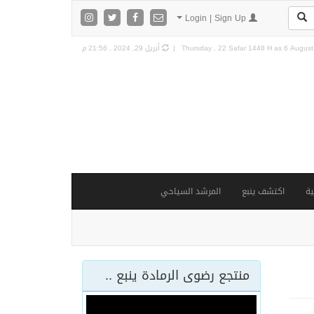
Login | Sign Up
6 August 
Thursday , 22 Safar 1448 H as
أبريل 29, 2024 , 21:56 م
ة
اكتشف ينبع
المرشد السياحي
منتجع رضوى الرمادة ينبع ..