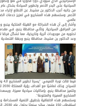
الإستراتيجي الذي سيؤدي دورًا محوريًا في نمو وتطور 
السياحية على البحر الأحمر وتطوير السياحة بشكل عام 
من جانبه أعرب الدكتور بن مشيط, عن التطلع لإثراء مد
الأحمر, وستسهم هذه المشاريع في تعزيز خدمات الض
عالمي.
وأشار إلى أن هذه الشراكة مع الهيئة الملكية بينبع وب
من المرافق السياحية, وتأتي محافظة ينبع، في مقدمة ا
تحتويه من موجودات أثرية وتاريخية، مما تشكّل فرصًا 
وعد الدكتور بن مشيط، محافظة ينبع وجهة اقتصادية وسياحية مهمة ض
فيما
للس
وتتميز محافظة ينبع، بإمكانيات سياحية مميزة، ويسع
المشاريع المميزة والمتنوعة”.
وستسهم هذه الاتفاقية بتحقيق التنمية المستدامة وا
استقطاب 150 مليون سائح سنويًا بحلول عام 2030، الذي يدعم رؤية المملكة.