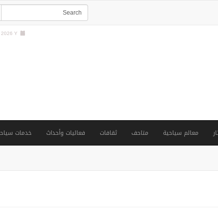
2026 Y |
ار
معالم سياحية
متاحف
ثقافات
فعاليات وأحداث
خدمات سياحي