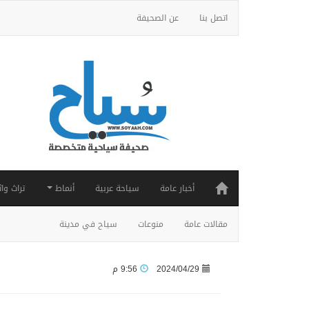
اتصل بنا
عن الصحيفة
أخبار عامة
سياحة عربية
أنماط
تراث واث
مقالات عامة
منوعات
سياح في مدينة
2024/04/29
9:56 م