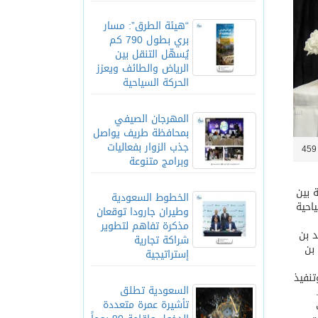
“هيئة الطرق”: مسار
بري بطول 790 كم
يُسهّل التنقل بين
الرياض والطائف ويعزز
الحركة السياحية
المهرجان الصيفي
بمحافظة طريف يواصل
جذب الزوار بفعاليات
4
وبرامج متنوعة
 بين
الخطوط السعودية
احية
وطيران جارودا توقعان
مذكرة تفاهم لتطوير
خالد بن
شراكة تجارية
بن
إستراتيجية
تنفيذ
السعودية تطلق
تأشيرة عمرة متعددة