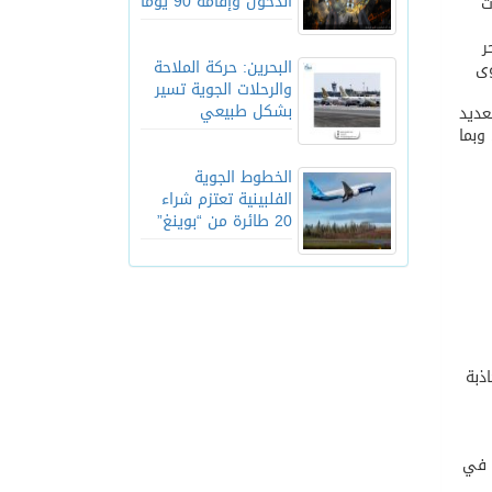
الدخول وإقامة 90 يوماً
ت
ر
البحرين: حركة الملاحة
وى
والرحلات الجوية تسير
بشكل طبيعي
عديد
وبما
الخطوط الجوية
الفلبينية تعتزم شراء
20 طائرة من “بوينغ”
 جاذبة
ل في