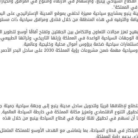
القطاع السياحي بينبع، والإسهام في الارتقاء والتنوع في المرافق والخيارا
في المملكة”.
ينة ينبع بمشاريع سياحية مميزة تحتفي بموقع المدينة الإستراتيجي على البح
يافة والترفيه في هذه المنطقة من خلال فنادق ومرافق سياحية ذات مست
هيج تعزز مجالات التعاون والتكامل بين الجهتين وتفتح آفاقًا أوسع لتطوير ال
لوجهات السياحية الواعدة في المملكة بإرثها التاريخي، وثرائها الطبيعي، 
لاستثمارات سياحية ضخمة برؤوس أموال محلية وخليجية وعالمية.
من مشروعات رؤية المملكة 2030 على ساحل البحر الأحمر.
 قالت نورة التميمي: “يسرنا تطوير المشاريع الـ4 ونتطلع لإطلاقها قريبًا ولتحويل ساحل مدينة ينبع إلى وجهة سياحية جميلة
ياح, وذلك تماشيًا مع أهداف رؤية المملكة 2030 لتحقيق التنوع الاقتصادي وتعزيز مكانة المملكة في خارطة السياحة العالمية,
دنا أن نسهم في تحقيق نقلة نوعية في قطاع السياحة بينبع من خلال هذه
لابتكار في قطاع السياحة، بما يتماشى مع الهدف الأوسع للمملكة المتمث