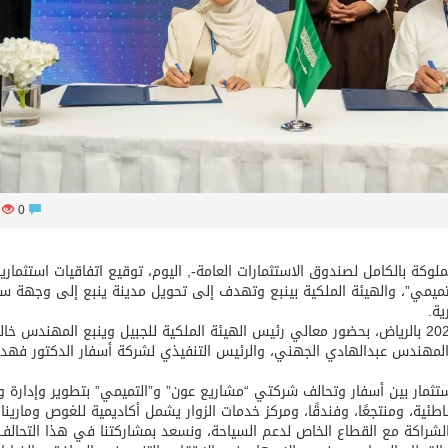
59
0
لوكة بالكامل لصندوق الاستثمارات العامة-, اليوم، توقيع اتفاقيات استثمارية
تميمي”، والهيئة الملكية بينبع وتهدف إلى تحويل مدينة ينبع إلى وجهة سي
ية.
جاء ذلك على هامش فعاليات قمة مستقبل الضيافة 2024 بالرياض، بحضور معالي رئيس الهيئة الملكية للجبيل وينبع المهندس 
ع المهندس عبدالهادي الجهني، والرئيس التنفيذي لشركة أسفار الدكتور فهد 
ثمار بين أسفار وتحالف شركتي “مشاريع عون” و”التميمي” بتطوير وإدارة و
ة، ومنتجعًا، وفندقًا، ومركز خدمات الزوار يشمل أكاديمية للغوص ومارينا.
شراكة مع القطاع الخاص لدعم السياحة، ونسعد بمشاركتنا في هذا التحالف