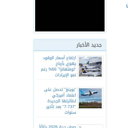
جديد الأخبار
ارتفاع أسعار الوقود
يهوي بأرباح
“لوفتهانزا” 56% رغم
نمو الإيرادات
“بوينغ” تحصل على
اعتماد أميركي
لطائرتها الجديدة
“737-7” بعد تأخير
سنوات
صيف جدة 2026 يتلألأ