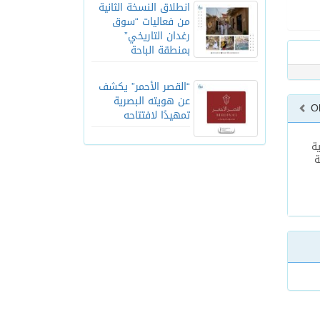
انطلاق النسخة الثانية
من فعاليات “سوق
رغدان التاريخي”
بمنطقة الباحة
“القصر الأحمر” يكشف
عن هويته البصرية
O
تمهيدًا لافتتاحه
ة
ة