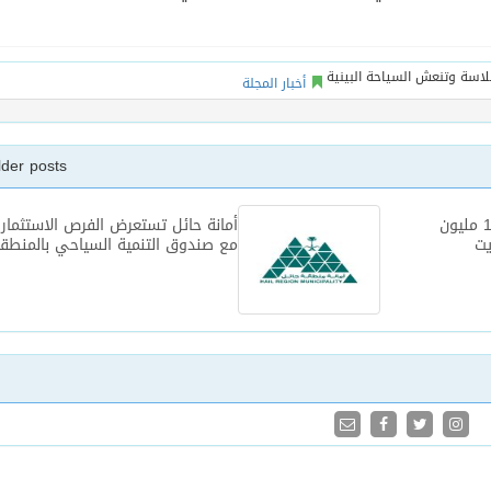
أخبار المجلة
lder posts
شركة فرنسية توقع عقداً بـ12.8 مليون
أمانة حائل تستعرض الفرص الاستثماري
يت
مع صندوق التنمية السياحي بالمنطق