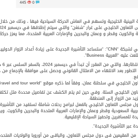
445
0
 البينية الخليجية وتسهم في انعاش الحركة السياحية فيها ، وذلك من خلال
مميزات التأشيرة السياحية الموحّدة الجديدة لدول مجلس التعاون الخليجي على غر
والكويت وقطر و وعمان والبحرين والإمارات العربية المتحدة، مما يعزز حركة
من جانبه قال رئيس قطر للسياحة، سعد بن علي الخرجي لشبكة “CNN”: “ستساعد التأشيرة الجديدة على زيادة أعداد الزوار ا
 “العربية Business”.
وتعد التأشيرة السياحية على طراز 
التطور بعد الانتهاء من الامتثال القانوني وحصل على موافقة بالإجماع من 
ع.
 في سلطنة عمان، وفقاً لما ذكره موقع “Travel and tour world”.
اون الخليجي الستة. وفي حين لم يتم الكشف عن تفاصيل محددة مثل تكلف
زيد من الزوار إلى المنطقة.
 مجلس التعاون الخليجي بالفعل لبرامج رحلات شاملة تستفيد من التأشيرة
بية السعودية وقطر وعمان والإمارات العربية المتحدة والبحرين والكويت. و
ة للمسافرين وتحفيز السياحة الإقليمية.
عبر التأشيرة الجديدة”.