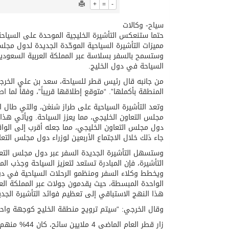
+
=
-
سياح- وكالات
حتما ستنعكس التأشيرة الخليجية الموحدة على السياحة
وستسمح بالسفر بسلاسة عبر المملكة العربية السعودية 
السياحة في دول الخليج.
المنطقة بأكملها”. “متوقع إطلاقها قريباً”، وفقاً لما اطلعت عليه
مجلس التعاون الخليجي، مما يعزز السياحة. ويأتي هذا 
دول مجلس التعاون الخليجي، مما جعله أقرب إلى الواق
جاء ذلك خلال الاجتماع الأربعين لوزراء دول مجلس التعاون الخليجي
وستسهل التأشيرة الجديدة السفر عبر دول مجلس التع
التأشيرة، فإن المبادرة تستعد لتعزيز السياحة وجذب الم
ويخطط وكلاء السفر ومنظمو الرحلات السياحية في دول
الواحدة المبسطة، حيث يقدمون جولات عبر المملكة العر
هذا النهج الاستباقي إلى تعظيم فوائد التأشيرة الجديد
وقال الخرجي: “سيتم ترويج منطقة الخليج كوجهة واحدة 
زار قطر العام الماضي 4 ملايين سائح، كان 44% منهم من المقيمين في دول مجلس التعاون، والباقي من أوروبا والولايات المتحدة.