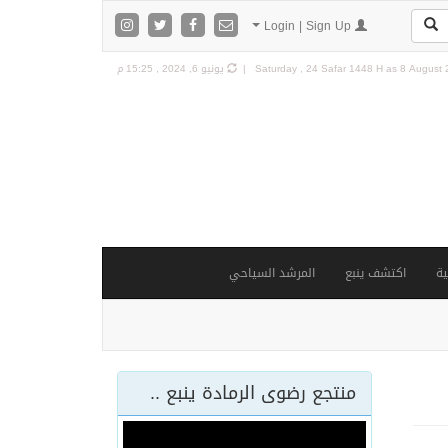
Login | Sign Up
8 August 2
Saturday , 24 Safar 1448 H as
يونيو 6, 2024 , 15:25 م
ة
اكتشف ينبع
المرشد السياحي
منتجع رضوى الرمادة ينبع ..