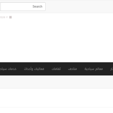
026 Y |
ار
معالم سياحية
متاحف
ثقافات
فعاليات وأحداث
خدمات سياحي