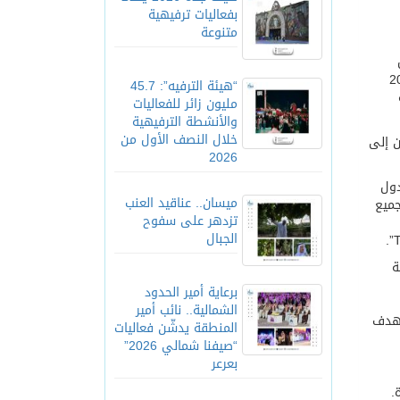
بفعاليات ترفيهية
متنوعة
ار “شنغن” والتي سيتم إطلاقها في ديسمبر 2024
“هيئة الترفيه”: 45.7
مليون زائر للفعاليات
والأنشطة الترفيهية
خلال النصف الأول من
لدوليين إلى
2026
شنغن، والتي طال انتظارها، والتي من المقرر أن تبدأ في ديسمبر 2024، بالسفر السلس عبر 6 دول
ميسان.. عناقيد العنب
جميع
تزدهر على سفوح
الجبال
ة
برعاية أمير الحدود
الشمالية.. نائب أمير
يهدف
المنطقة يدشّن فعاليات
“صيفنا شمالي 2026”
بعرعر